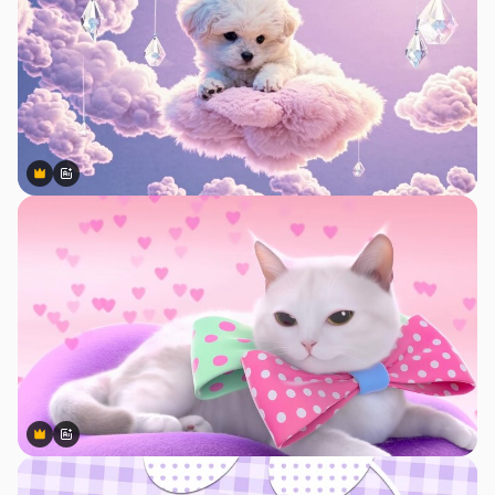
Premium
Premium
AIによって生成されました。
Premium
Premium
AIによって生成されました。