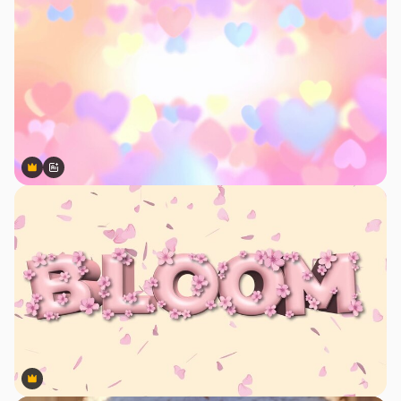
Premium
Premium
AIによって生成されました。
Premium
Premium