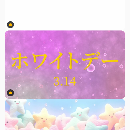
Premium
Premium
Premium
Premium