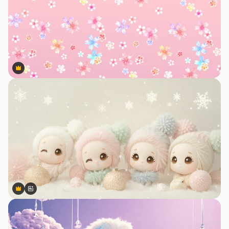
Premium
Premium
Premium
Premium
AIによって生成されました。