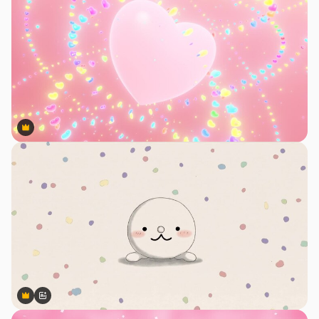
Premium
Premium
Premium
Premium
AIによって生成されました。