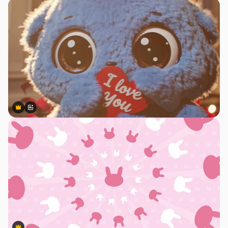
Premium
Premium
AIによって生成されました。