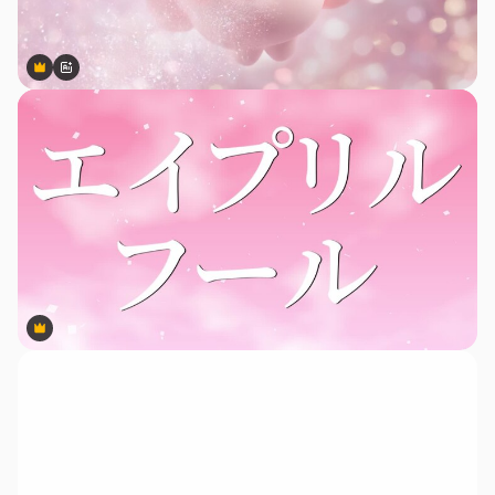
Premium
Premium
AIによって生成されました。
Premium
Premium