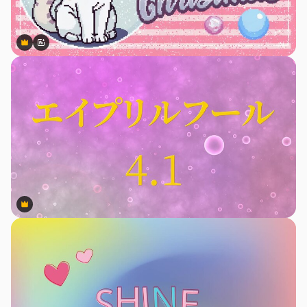
Premium
Premium
AIによって生成されました。
Premium
Premium