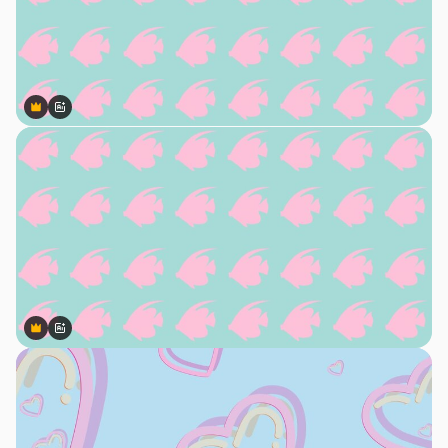
Premium
Premium
AIによって生成されました。
Premium
Premium
AIによって生成されました。