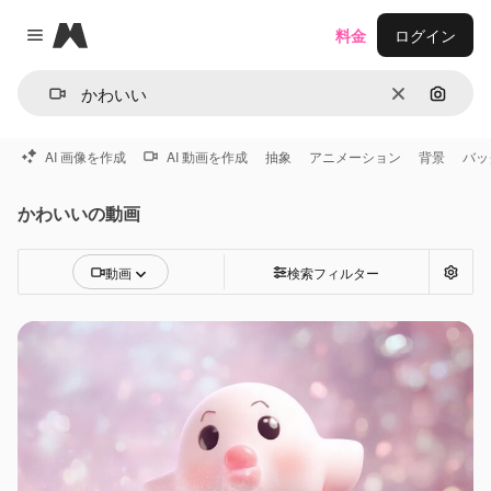
Magnific
料金
ログイン
Close menu
消去
画像で
AI 画像を作成
AI 動画を作成
抽象
アニメーション
背景
バッ
かわいいの動画
動画
検索フィルター