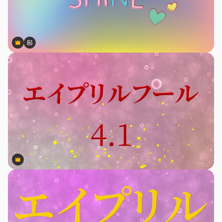
Premium
Premium
AIによって生成されました。
Premium
Premium