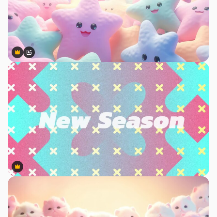
Premium
Premium
AIによって生成されました。
Premium
Premium