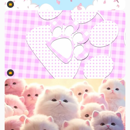
Premium
Premium
Premium
Premium