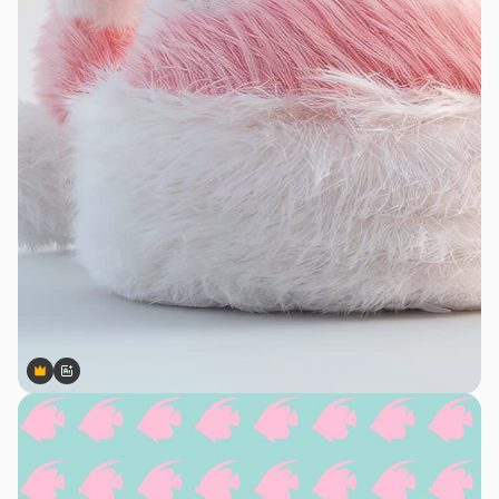
Premium
Premium
AIによって生成されました。