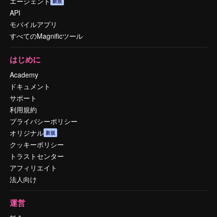
エージェント
新規
API
モバイルアプリ
すべてのMagnificツール
はじめに
Academy
ドキュメント
サポート
利用規約
プライバシーポリシー
オリジナル
新規
クッキーポリシー
トラストセンター
アフィリエイト
法人向け
運営