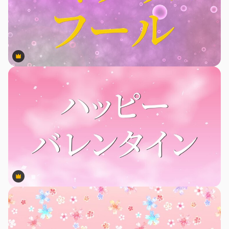
Premium
Premium
Premium
Premium