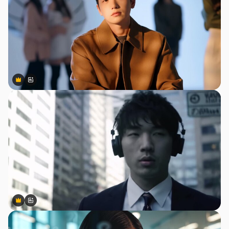
Premium
Premium
AIによって生成されました。
Premium
Premium
AIによって生成されました。