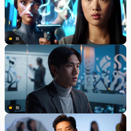
Premium
Premium
AIによって生成されました。
Premium
Premium
AIによって生成されました。