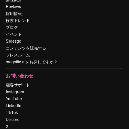
Reviews
採用情報
検索トレンド
ブログ
イベント
Slidesgo
コンテンツを販売する
プレスルーム
magnific.aiをお探しですか？
お問い合わせ
顧客サポート
Instagram
YouTube
LinkedIn
TikTok
Discord
X