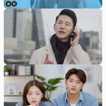
Premium
Premium
AIによって生成されました。