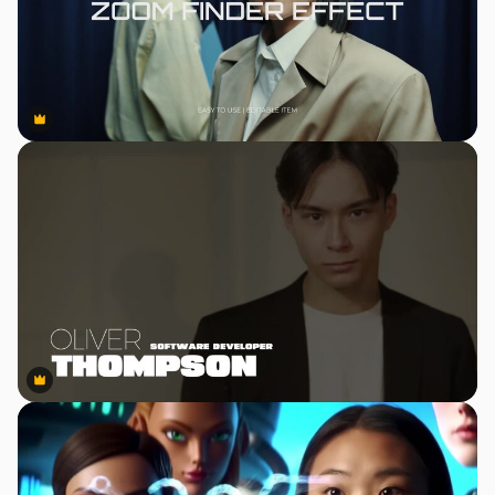
Premium
Premium
Premium
Premium