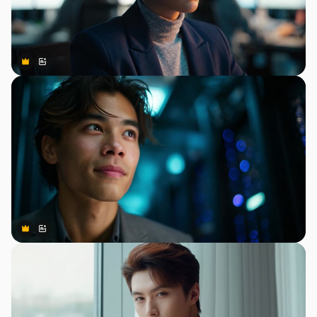
Premium
Premium
AIによって生成されました。
Premium
Premium
AIによって生成されました。