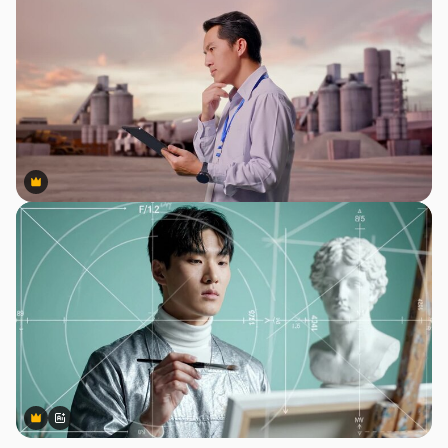
Premium
Premium
Premium
Premium
AIによって生成されました。