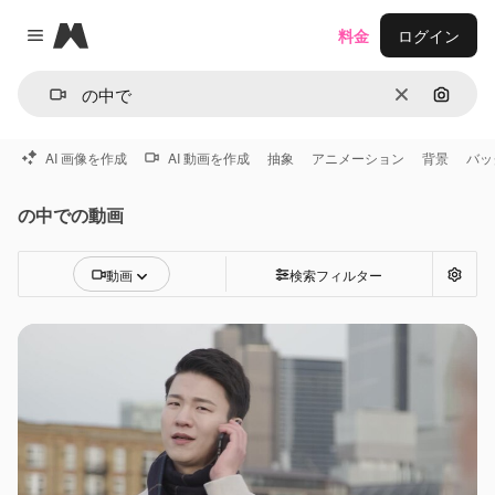
Magnific
料金
ログイン
Close menu
消去
画像で
AI 画像を作成
AI 動画を作成
抽象
アニメーション
背景
バッ
の中での動画
動画
検索フィルター