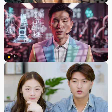
Premium
Premium
AIによって生成されました。