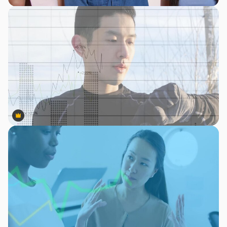
Premium
Premium