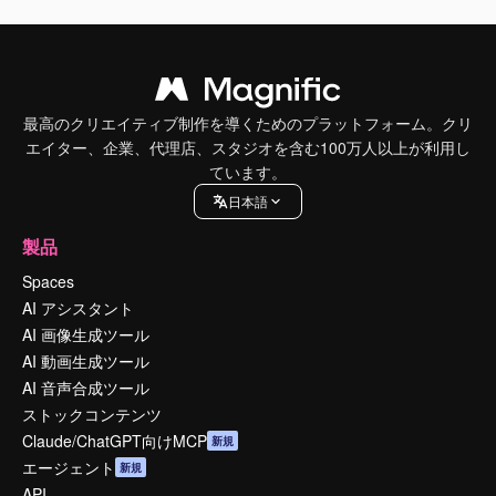
最高のクリエイティブ制作を導くためのプラットフォーム。クリ
エイター、企業、代理店、スタジオを含む100万人以上が利用し
ています。
日本語
製品
Spaces
AI アシスタント
AI 画像生成ツール
AI 動画生成ツール
AI 音声合成ツール
ストックコンテンツ
Claude/ChatGPT向けMCP
新規
エージェント
新規
API