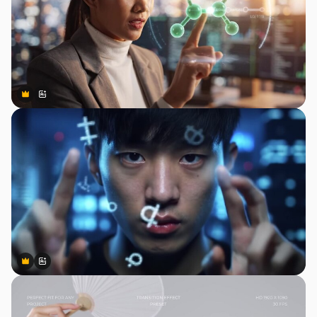
Premium
Premium
AIによって生成されました。
Premium
Premium
AIによって生成されました。