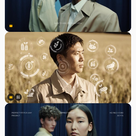
Premium
Premium
Premium
Premium
AIによって生成されました。