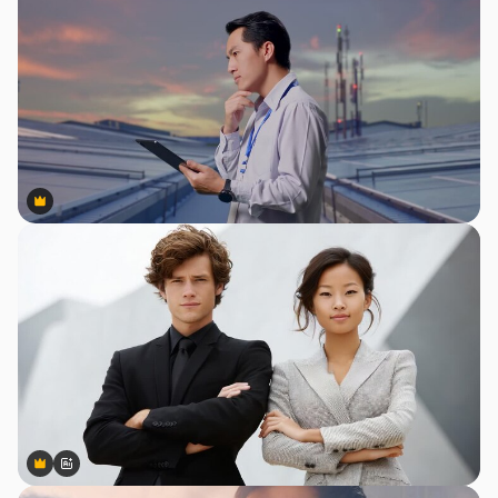
Premium
Premium
Premium
Premium
AIによって生成されました。