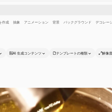
画を作成
抽象
アニメーション
背景
バックグラウンド
デコレー
AI 生成コンテンツ
テンプレートの種類
解像