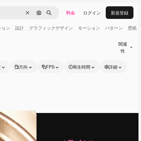
料金
ログイン
新規登録
消去
画像で検索
検索
ション
設計
グラフィックデザイン
モーション
パターン
壁紙
関連
性
度
方向
FPS
再生時間
詳細