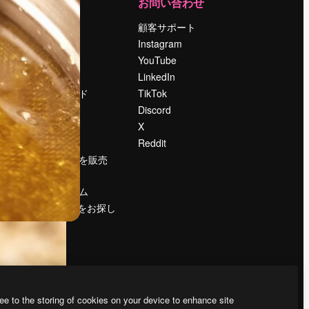
運営
お問い合わせ
料金
顧客サポート
会社概要
Instagram
Reviews
YouTube
採用情報
LinkedIn
検索トレンド
TikTok
ブログ
Discord
イベント
X
Slidesgo
Reddit
コンテンツを販売
する
プレスルーム
magnific.aiをお探し
ですか？
ee to the storing of cookies on your device to enhance site