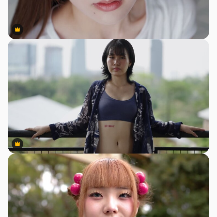
Premium
Premium
Premium
Premium