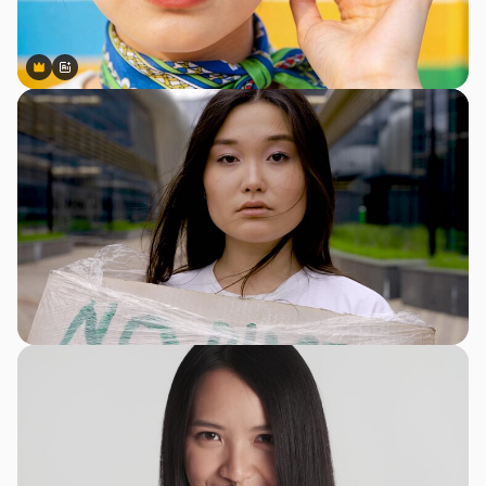
Premium
Premium
AIによって生成されました。