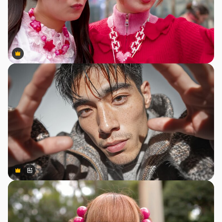
Premium
Premium
Premium
Premium
AIによって生成されました。