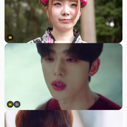
Premium
Premium
Premium
Premium
AIによって生成されました。