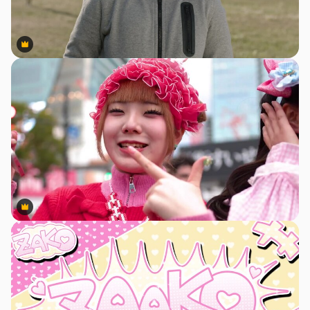
Premium
Premium
Premium
Premium