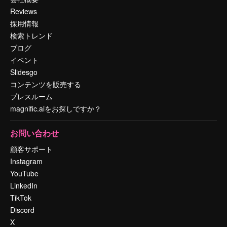
Reviews
採用情報
検索トレンド
ブログ
イベント
Slidesgo
コンテンツを販売する
プレスルーム
magnific.aiをお探しですか？
お問い合わせ
顧客サポート
Instagram
YouTube
LinkedIn
TikTok
Discord
X