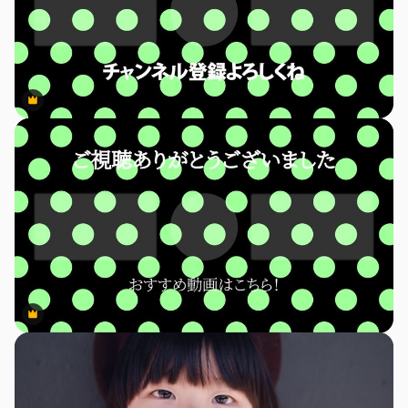
Premium
Premium
Premium
Premium