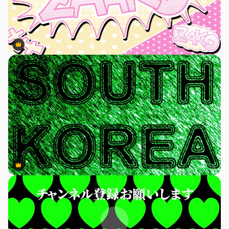
Premium
Premium
Premium
Premium