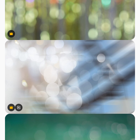
Premium
Premium
Premium
Premium
AIによって生成されました。