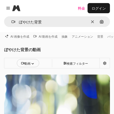
Magnific
料金
ログイン
Close menu
消去
画像で
AI 画像を作成
AI 動画を作成
抽象
アニメーション
背景
バッ
ぼやけた背景の動画
動画
検索フィルター