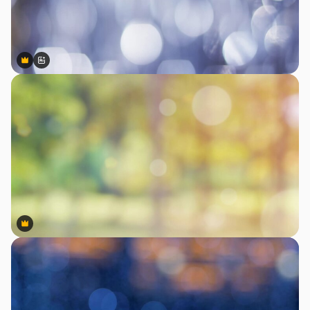
Premium
Premium
AIによって生成されました。
Premium
Premium