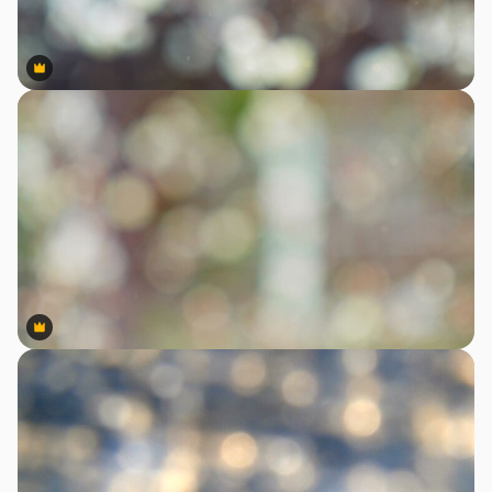
Premium
Premium
Premium
Premium