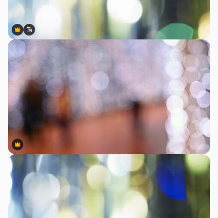
Premium
Premium
AIによって生成されました。
Premium
Premium