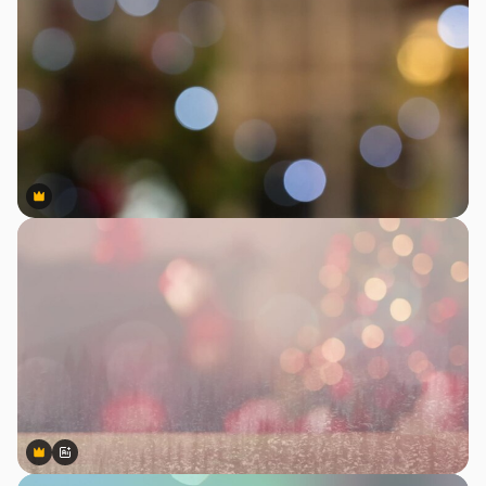
Premium
Premium
Premium
Premium
AIによって生成されました。