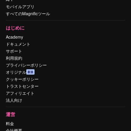
モバイルアプリ
すべてのMagnificツール
はじめに
Academy
ドキュメント
サポート
利用規約
プライバシーポリシー
オリジナル
新規
クッキーポリシー
トラストセンター
アフィリエイト
法人向け
運営
料金
会社概要