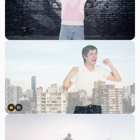
Premium
Premium
AIによって生成されました。