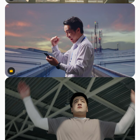
Premium
Premium