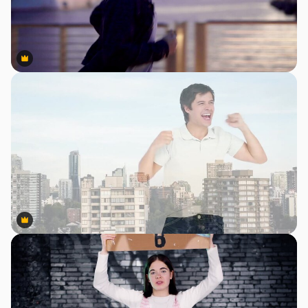
Premium
Premium
Premium
Premium