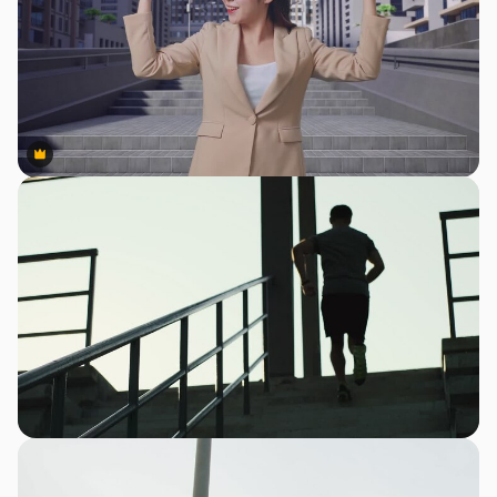
Premium
Premium