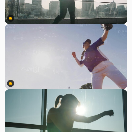
Premium
Premium
Premium
Premium