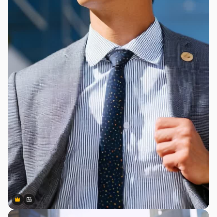
Premium
Premium
AIによって生成されました。