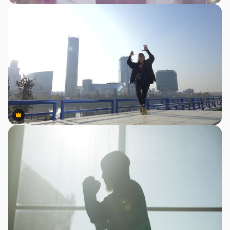
Premium
Premium