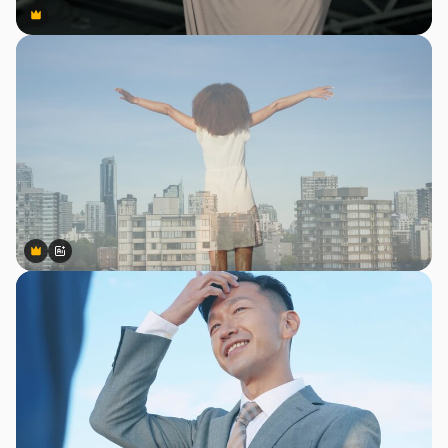
Premium
Premium
Premium
Premium
AIによって生成されました。