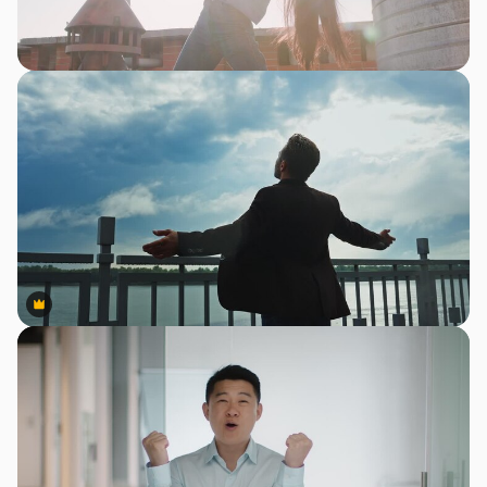
Premium
Premium