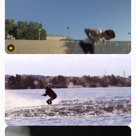
Premium
Premium