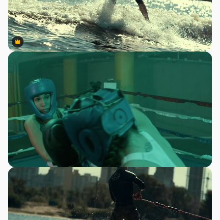
Premium
Premium