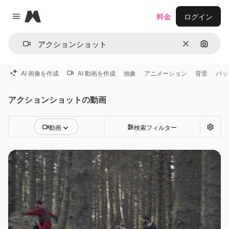
Magnific
料金
ログイン
Close menu
消去
画像で
AI 画像を作成
AI 動画を作成
抽象
アニメーション
背景
バッ
アクションショットの動画
動画
検索フィルター