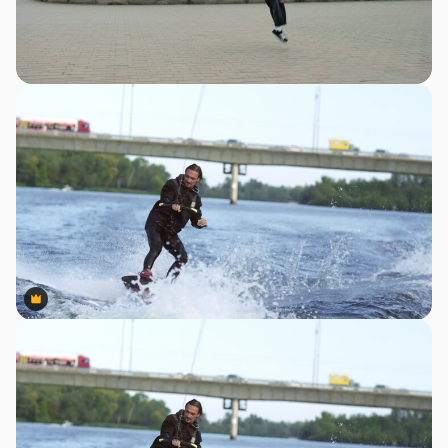
Premium
Premium