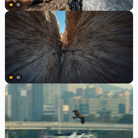
Premium
Premium
AIによって生成されました。
Premium
Premium
AIによって生成されました。