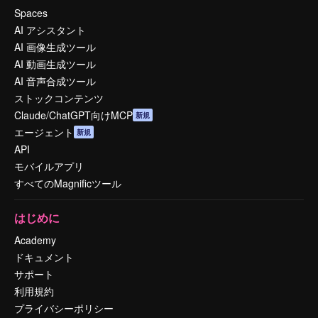
Spaces
AI アシスタント
AI 画像生成ツール
AI 動画生成ツール
AI 音声合成ツール
ストックコンテンツ
Claude/ChatGPT向けMCP
新規
エージェント
新規
API
モバイルアプリ
すべてのMagnificツール
はじめに
Academy
ドキュメント
サポート
利用規約
プライバシーポリシー