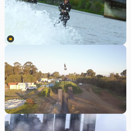
Premium
Premium