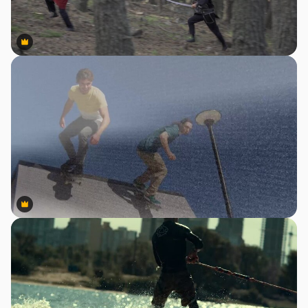
Premium
Premium
Premium
Premium