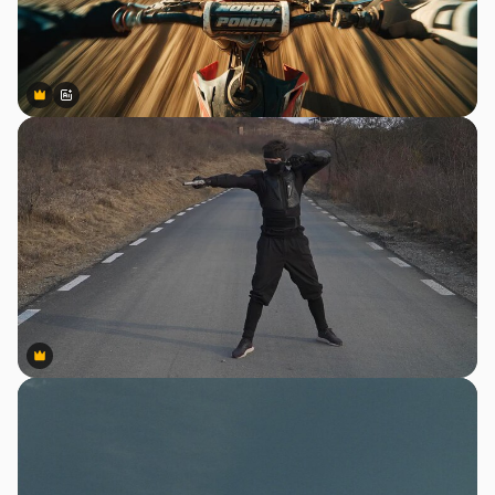
Premium
Premium
AIによって生成されました。
Premium
Premium