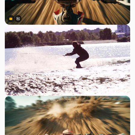
Premium
Premium
AIによって生成されました。