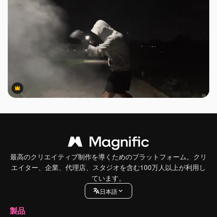
Premium
Premium
最高のクリエイティブ制作を導くためのプラットフォーム。クリ
エイター、企業、代理店、スタジオを含む100万人以上が利用し
ています。
日本語
製品