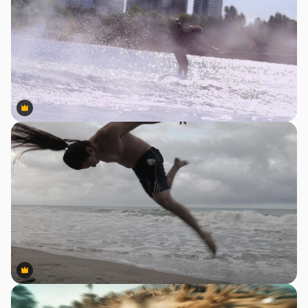
Premium
Premium
Premium
Premium