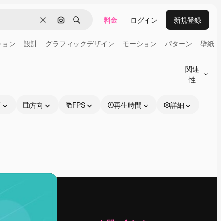
料金
ログイン
新規登録
消去
画像で検索
検索
ション
設計
グラフィックデザイン
モーション
パターン
壁紙
関連
性
度
方向
FPS
再生時間
詳細