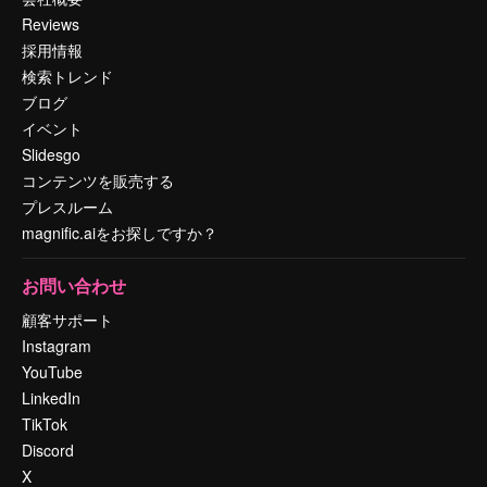
Reviews
採用情報
検索トレンド
ブログ
イベント
Slidesgo
コンテンツを販売する
プレスルーム
magnific.aiをお探しですか？
お問い合わせ
顧客サポート
Instagram
YouTube
LinkedIn
TikTok
Discord
X