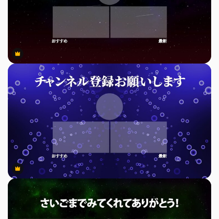
Premium
Premium
Premium
Premium