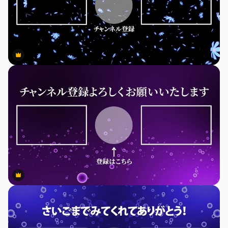
Premium
Premium
Premium
Premium