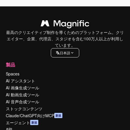
最高のクリエイティブ制作を導くためのプラットフォーム。クリ
エイター、企業、代理店、スタジオを含む100万人以上が利用し
ています。
日本語
製品
Spaces
AI アシスタント
AI 画像生成ツール
AI 動画生成ツール
AI 音声合成ツール
ストックコンテンツ
Claude/ChatGPT向けMCP
新規
エージェント
新規
API