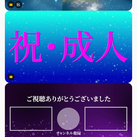
Premium
Premium
AIによって生成されました。
Premium
Premium