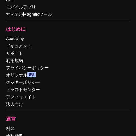
モバイルアプリ
すべてのMagnificツール
はじめに
Academy
ドキュメント
サポート
利用規約
プライバシーポリシー
オリジナル
新規
クッキーポリシー
トラストセンター
アフィリエイト
法人向け
運営
料金
会社概要