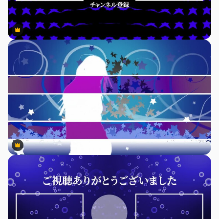
Premium
Premium
Premium
Premium