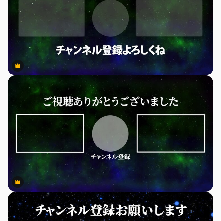
Premium
Premium
Premium
Premium