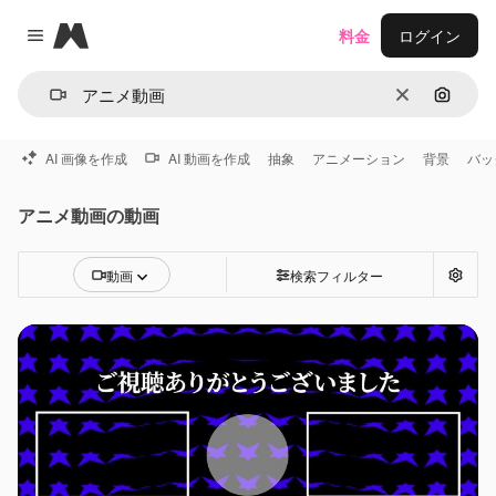
Magnific
料金
ログイン
Close menu
消去
画像で
AI 画像を作成
AI 動画を作成
抽象
アニメーション
背景
バッ
アニメ動画の動画
動画
検索フィルター