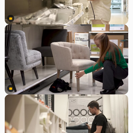
Premium
Premium
Premium
Premium