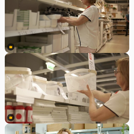
Premium
Premium
Premium
Premium