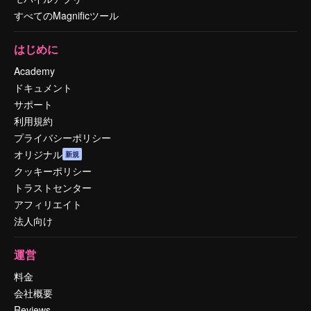
すべてのMagnificツール
はじめに
Academy
ドキュメント
サポート
利用規約
プライバシーポリシー
オリジナル
新規
クッキーポリシー
トラストセンター
アフィリエイト
法人向け
運営
料金
会社概要
Reviews