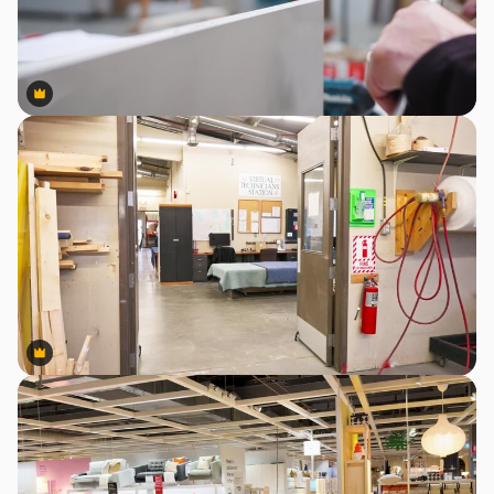
Premium
Premium
Premium
Premium