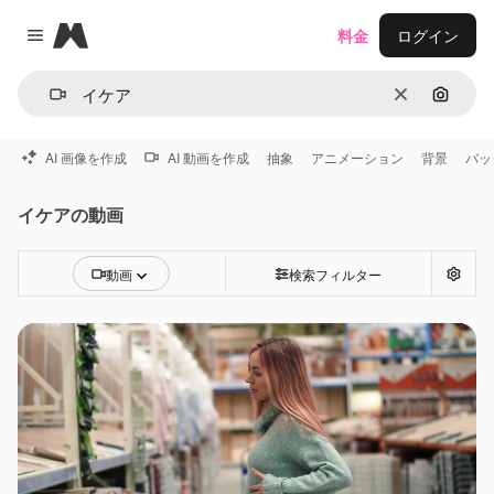
Magnific
料金
ログイン
Close menu
消去
画像で
AI 画像を作成
AI 動画を作成
抽象
アニメーション
背景
バッ
イケアの動画
動画
検索フィルター