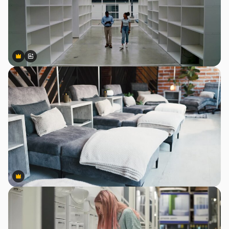
Premium
Premium
AIによって生成されました。
Premium
Premium