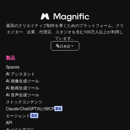
最高のクリエイティブ制作を導くためのプラットフォーム。クリ
エイター、企業、代理店、スタジオを含む100万人以上が利用し
ています。
日本語
製品
Spaces
AI アシスタント
AI 画像生成ツール
AI 動画生成ツール
AI 音声合成ツール
ストックコンテンツ
Claude/ChatGPT向けMCP
新規
エージェント
新規
API
モバイルアプリ