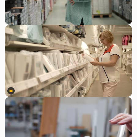
Premium
Premium