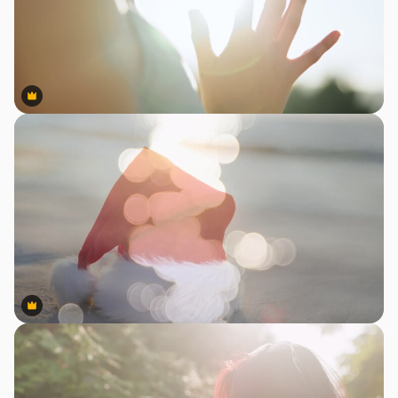
Premium
Premium
Premium
Premium