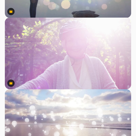
Premium
Premium
Premium
Premium