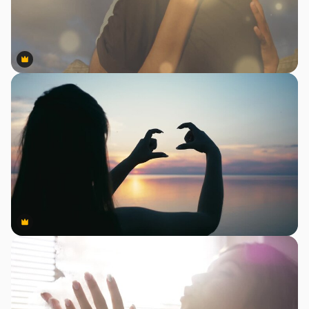
Premium
Premium
Premium
Premium