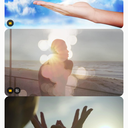
Premium
Premium
Premium
Premium
AIによって生成されました。