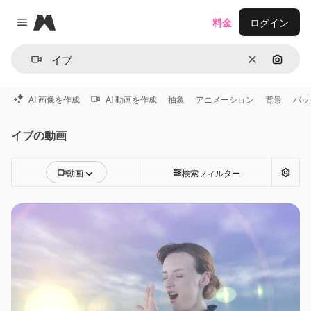
Magnific
料金
ログイン
Close menu
消去
画像で
AI 画像を作成
AI 動画を作成
抽象
アニメーション
背景
バッ
イブの動画
動画
検索フィルター