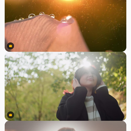
Premium
Premium
Premium
Premium