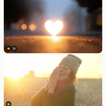
Premium
Premium
AIによって生成されました。
Premium
Premium