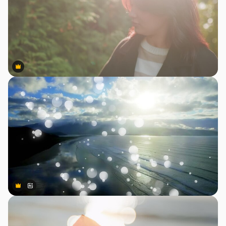
Premium
Premium
Premium
Premium
AIによって生成されました。