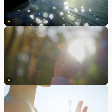
Premium
Premium
Premium
Premium