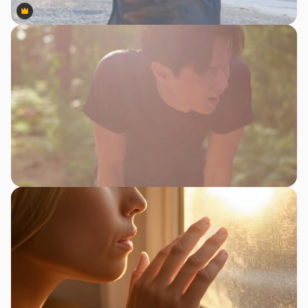
Premium
Premium