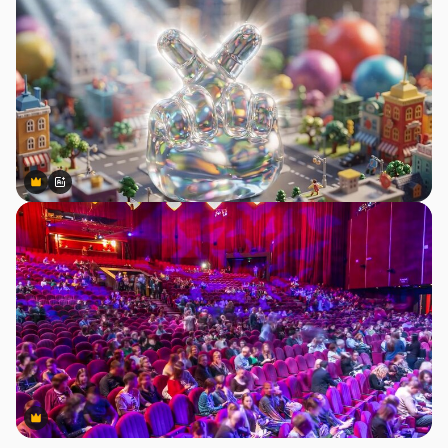
Premium
Premium
AIによって生成されました。
Premium
Premium