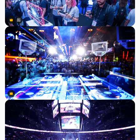
Premium
Premium
AIによって生成されました。
Premium
Premium