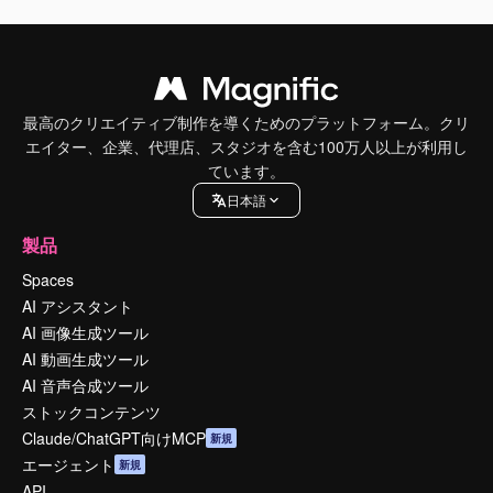
最高のクリエイティブ制作を導くためのプラットフォーム。クリ
エイター、企業、代理店、スタジオを含む100万人以上が利用し
ています。
日本語
製品
Spaces
AI アシスタント
AI 画像生成ツール
AI 動画生成ツール
AI 音声合成ツール
ストックコンテンツ
Claude/ChatGPT向けMCP
新規
エージェント
新規
API