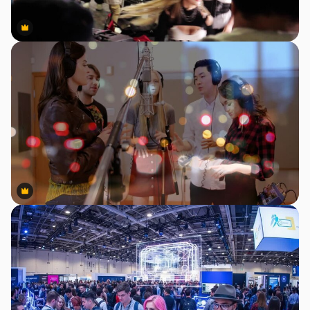
Premium
Premium
Premium
Premium