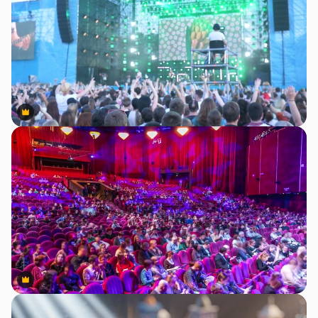
Premium
Premium
Premium
Premium