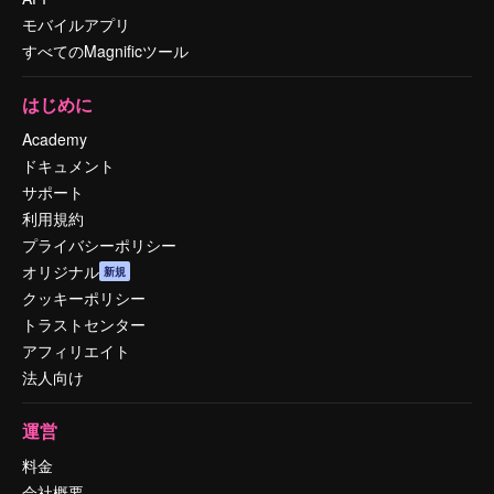
モバイルアプリ
すべてのMagnificツール
はじめに
Academy
ドキュメント
サポート
利用規約
プライバシーポリシー
オリジナル
新規
クッキーポリシー
トラストセンター
アフィリエイト
法人向け
運営
料金
会社概要