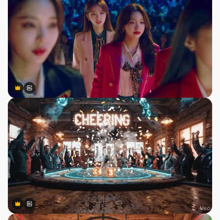
Premium
Premium
AIによって生成されました。
Premium
Premium
AIによって生成されました。