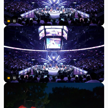
Premium
Premium
AIによって生成されました。
Premium
Premium
AIによって生成されました。