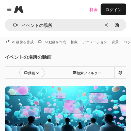
Magnific
料金
ログイン
Close menu
消去
画像で
AI 画像を作成
AI 動画を作成
抽象
アニメーション
背景
バッ
イベントの場所の動画
動画
検索フィルター