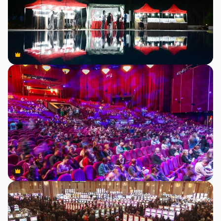
Premium
Premium
Premium
Premium