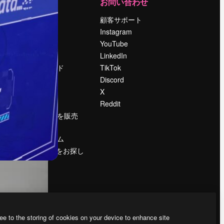
運営
お問い合わせ
料金
顧客サポート
会社概要
Instagram
Reviews
YouTube
採用情報
LinkedIn
検索トレンド
TikTok
ブログ
Discord
イベント
X
Slidesgo
Reddit
コンテンツを販売
する
プレスルーム
magnific.aiをお探し
ですか？
ee to the storing of cookies on your device to enhance site