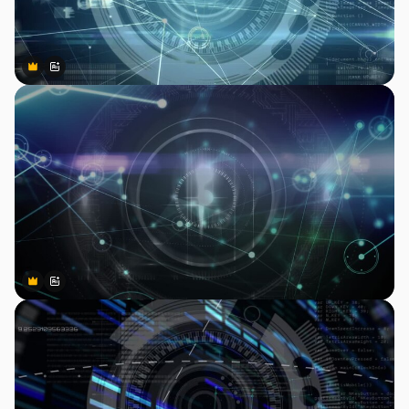
Premium
Premium
AIによって生成されました。
Premium
Premium
AIによって生成されました。