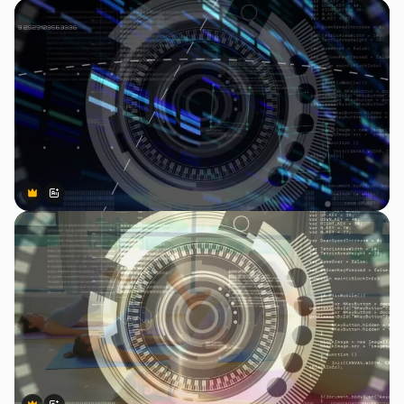
Premium
Premium
AIによって生成されました。