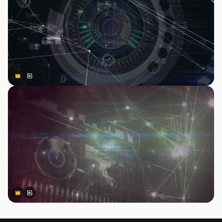
Premium
Premium
AIによって生成されました。
Premium
Premium
AIによって生成されました。