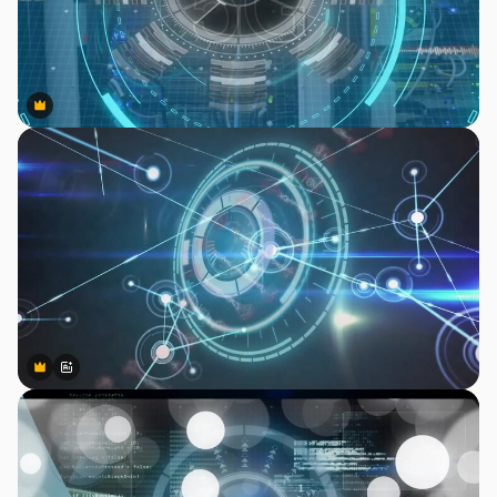
Premium
Premium
Premium
Premium
AIによって生成されました。