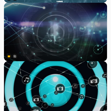
Premium
Premium
AIによって生成されました。