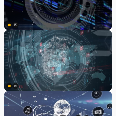
Premium
Premium
AIによって生成されました。
Premium
Premium
AIによって生成されました。