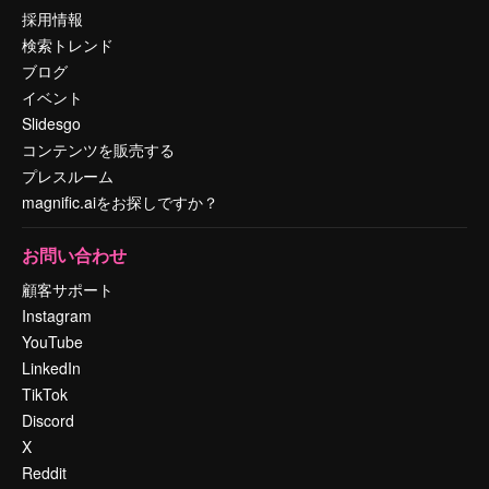
採用情報
検索トレンド
ブログ
イベント
Slidesgo
コンテンツを販売する
プレスルーム
magnific.aiをお探しですか？
お問い合わせ
顧客サポート
Instagram
YouTube
LinkedIn
TikTok
Discord
X
Reddit