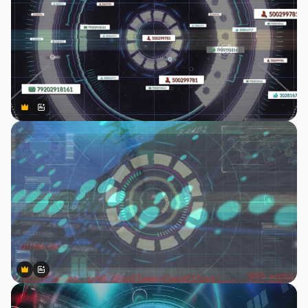
Premium
Premium
AIによって生成されました。
Premium
Premium
AIによって生成されました。