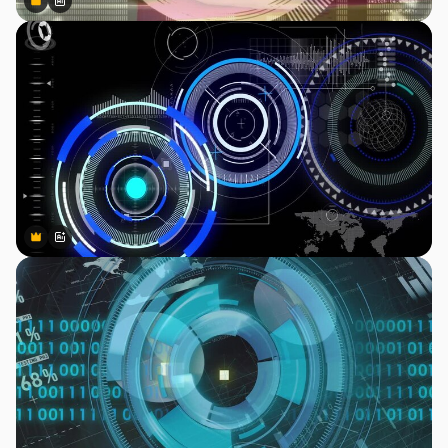
Premium
Premium
AIによって生成されました。
Premium
Premium
AIによって生成されました。