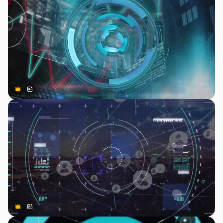
Premium
Premium
AIによって生成されました。
Premium
Premium
AIによって生成されました。