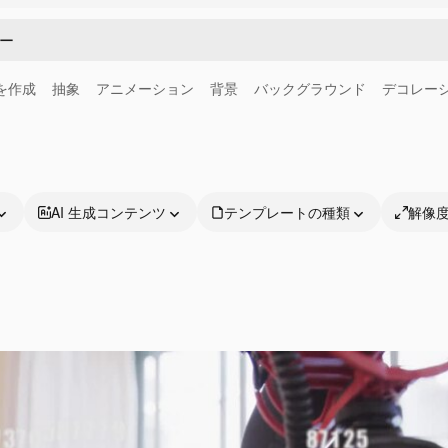
画を作成
抽象
アニメーション
背景
バックグラウンド
デコレー
AI 生成コンテンツ
テンプレートの種類
解像