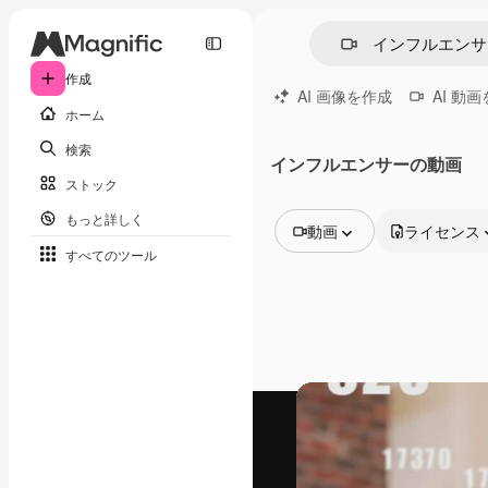
作成
AI 画像を作成
AI 動
ホーム
検索
インフルエンサーの動画
ストック
もっと詳しく
動画
ライセンス
すべてのツール
全ての画像
ベクトル
イラスト
写真
PSD
テンプレート
モックアップ
動画
映像素材
モーショングラフィックス
動画テンプレート
アイコン
3D モデル