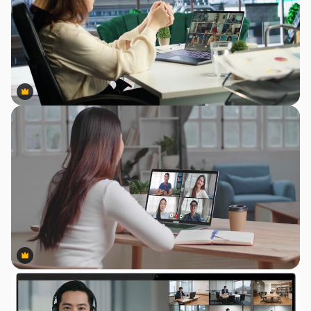
Premium
Premium
Premium
Premium