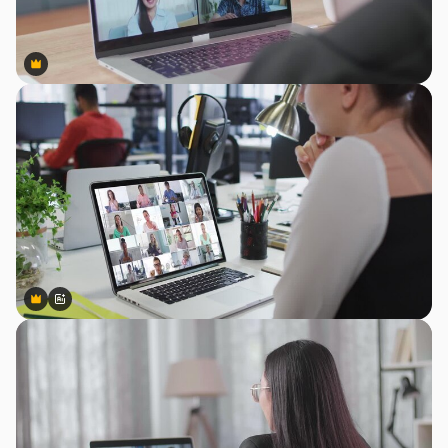
Premium
Premium
Premium
Premium
AIによって生成されました。