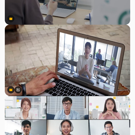
Premium
Premium
Premium
Premium
AIによって生成されました。