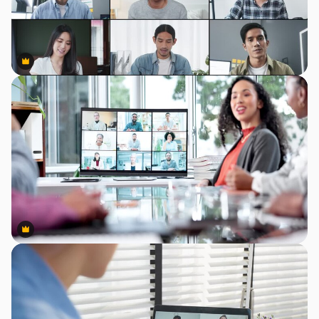
Premium
Premium
Premium
Premium