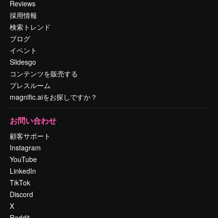
Reviews
採用情報
検索トレンド
ブログ
イベント
Slidesgo
コンテンツを販売する
プレスルーム
magnific.aiをお探しですか？
お問い合わせ
顧客サポート
Instagram
YouTube
LinkedIn
TikTok
Discord
X
Reddit