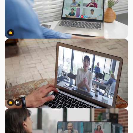
Premium
Premium
Premium
Premium
AIによって生成されました。