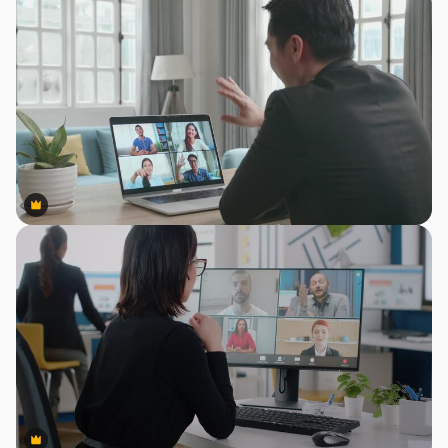
Premium
Premium
Premium
Premium