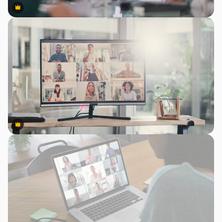
Premium
Premium
Premium
Premium