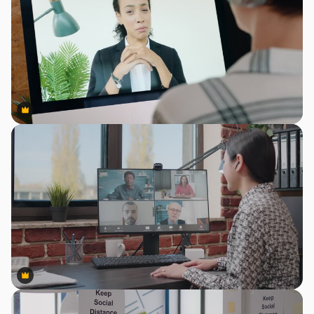
Premium
Premium
Premium
Premium