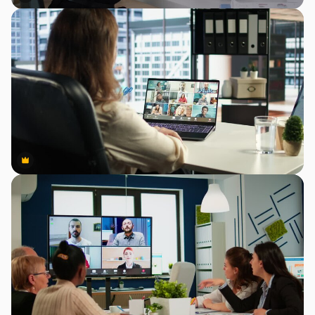
Premium
Premium