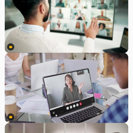
Premium
Premium
Premium
Premium