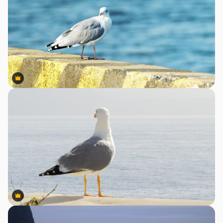
Premium
Premium
Premium
Premium