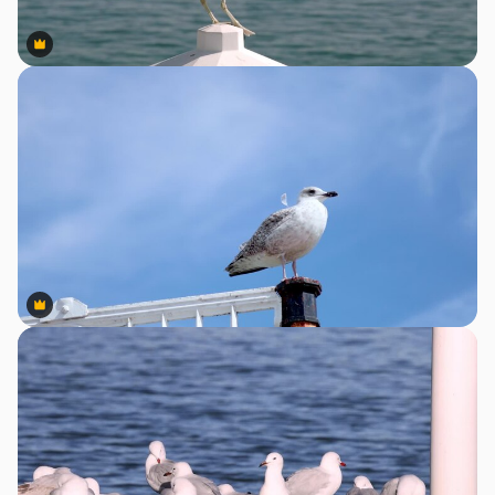
Premium
Premium
Premium
Premium