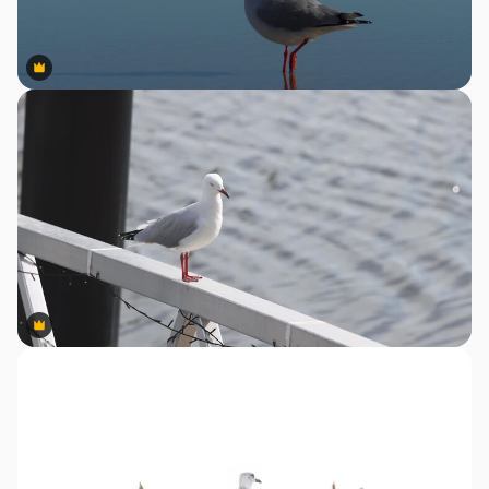
Premium
Premium
Premium
Premium