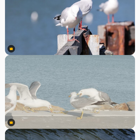
Premium
Premium
Premium
Premium