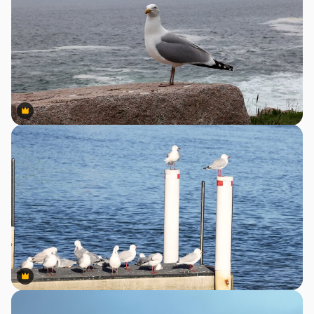
Premium
Premium
Premium
Premium