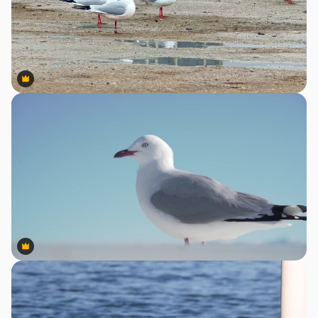
Premium
Premium
Premium
Premium