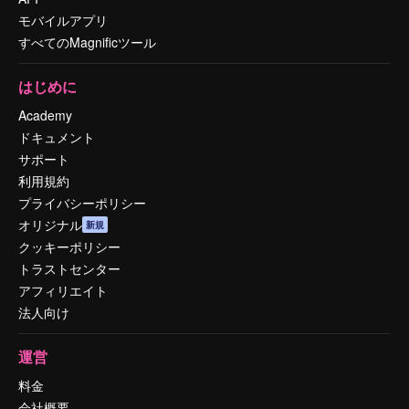
モバイルアプリ
すべてのMagnificツール
はじめに
Academy
ドキュメント
サポート
利用規約
プライバシーポリシー
オリジナル
新規
クッキーポリシー
トラストセンター
アフィリエイト
法人向け
運営
料金
会社概要