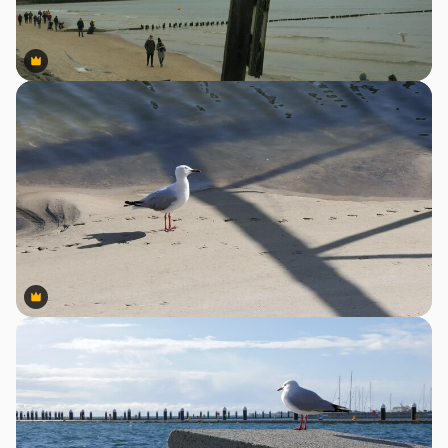
Premium
Premium
Premium
Premium