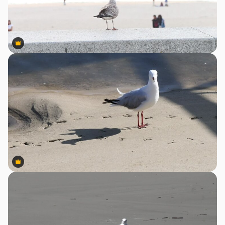
Premium
Premium
Premium
Premium