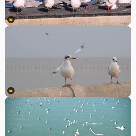
Premium
Premium
Premium
Premium