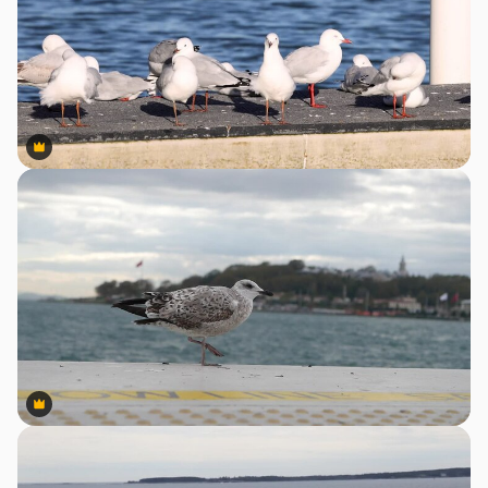
Premium
Premium
Premium
Premium