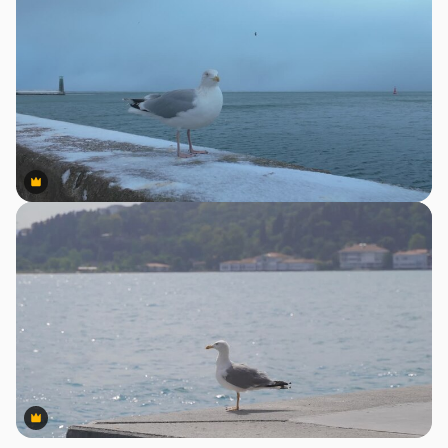
Premium
Premium
Premium
Premium