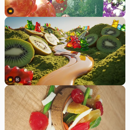
Premium
Premium
Premium
Premium
AIによって生成されました。