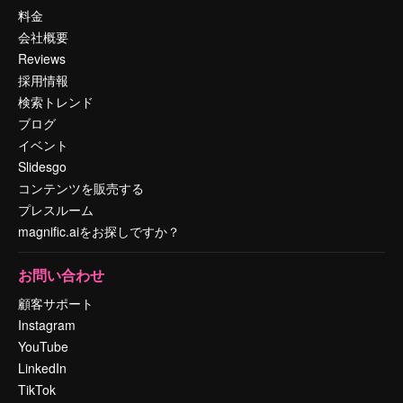
料金
会社概要
Reviews
採用情報
検索トレンド
ブログ
イベント
Slidesgo
コンテンツを販売する
プレスルーム
magnific.aiをお探しですか？
お問い合わせ
顧客サポート
Instagram
YouTube
LinkedIn
TikTok