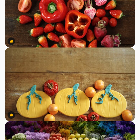
Premium
Premium
Premium
Premium