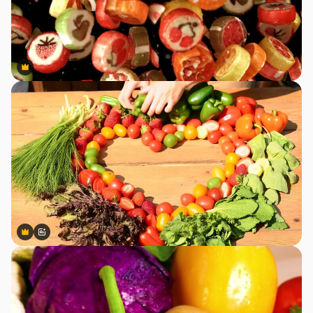
Premium
Premium
Premium
Premium
AIによって生成されました。