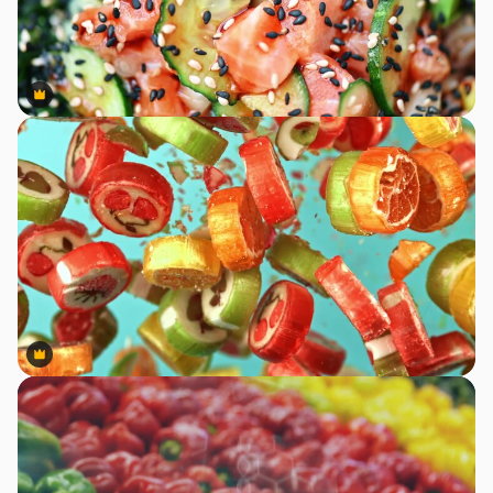
Premium
Premium
Premium
Premium