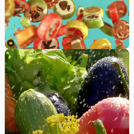
Premium
Premium