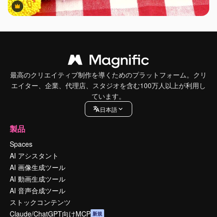
Premium
Premium
最高のクリエイティブ制作を導くためのプラットフォーム。クリ
エイター、企業、代理店、スタジオを含む100万人以上が利用し
ています。
日本語
製品
Spaces
AI アシスタント
AI 画像生成ツール
AI 動画生成ツール
AI 音声合成ツール
ストックコンテンツ
Claude/ChatGPT向けMCP
新規