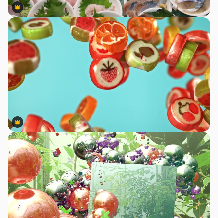
Premium
Premium
Premium
Premium