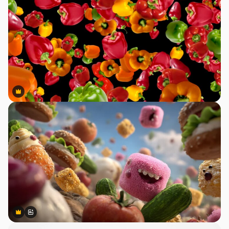
Premium
Premium
Premium
Premium
AIによって生成されました。