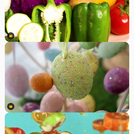
Premium
Premium
Premium
Premium