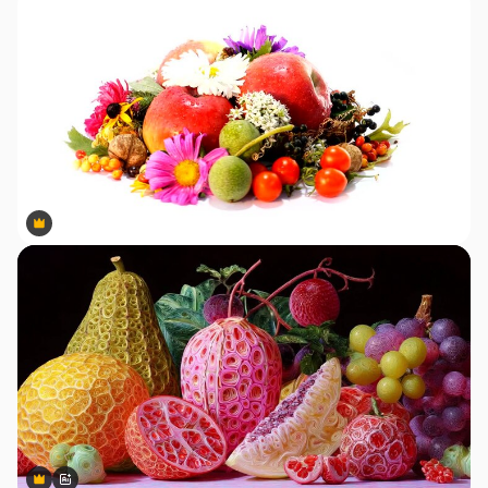
Premium
Premium
Premium
Premium
AIによって生成されました。