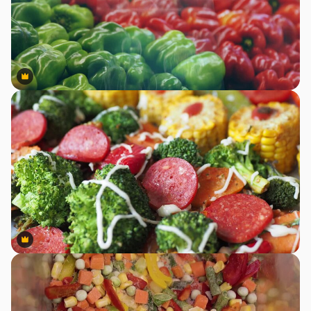
Premium
Premium
Premium
Premium