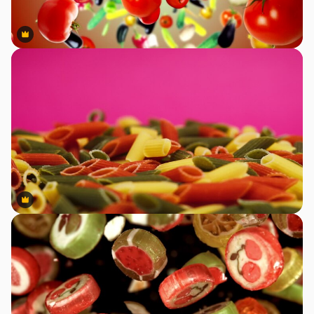
Premium
Premium
Premium
Premium