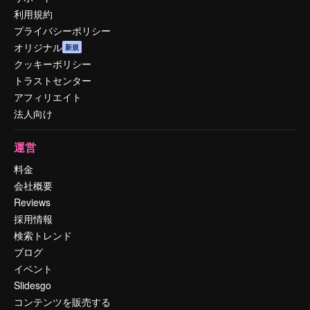
利用規約
プライバシーポリシー
オリジナル
新規
クッキーポリシー
トラストセンター
アフィリエイト
法人向け
運営
料金
会社概要
Reviews
採用情報
検索トレンド
ブログ
イベント
Slidesgo
コンテンツを販売する