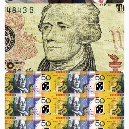
Premium
Premium