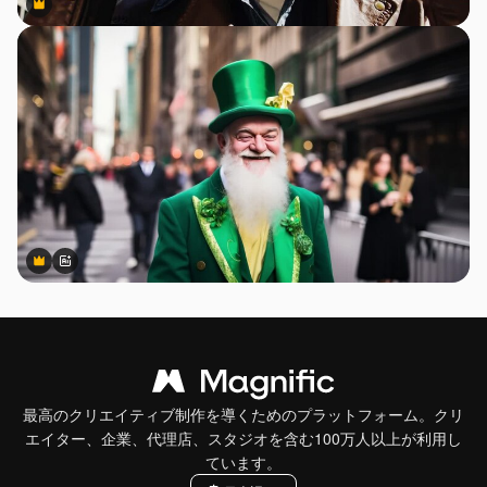
Premium
Premium
Premium
Premium
AIによって生成されました。
最高のクリエイティブ制作を導くためのプラットフォーム。クリ
エイター、企業、代理店、スタジオを含む100万人以上が利用し
ています。