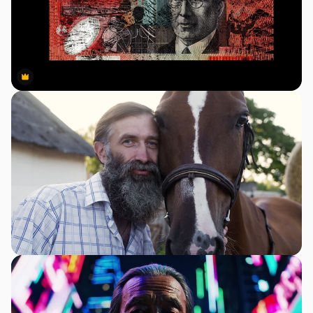
Premium
Premium