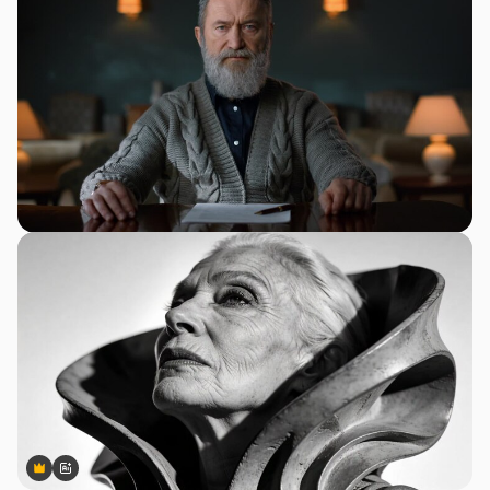
Premium
Premium
AIによって生成されました。