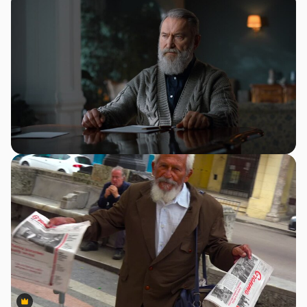
Premium
Premium