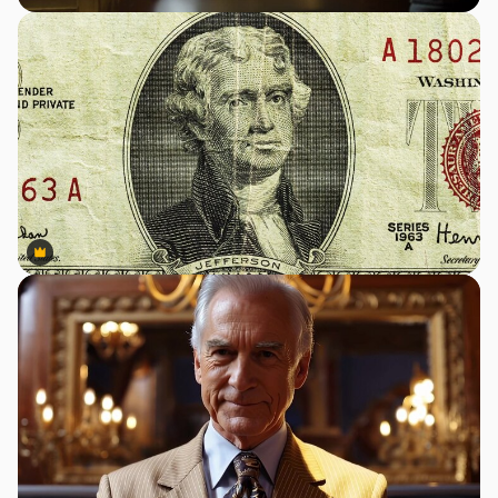
Premium
Premium