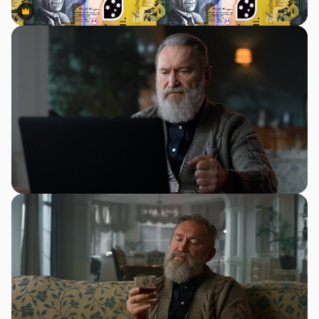
Premium
Premium