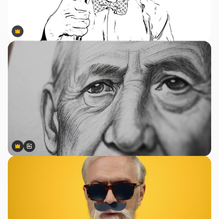
Premium
Premium
Premium
Premium
AIによって生成されました。