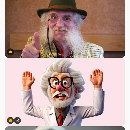
Premium
Premium
Premium
Premium
AIによって生成されました。