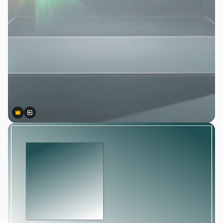
Premium
Premium
AIによって生成されました。