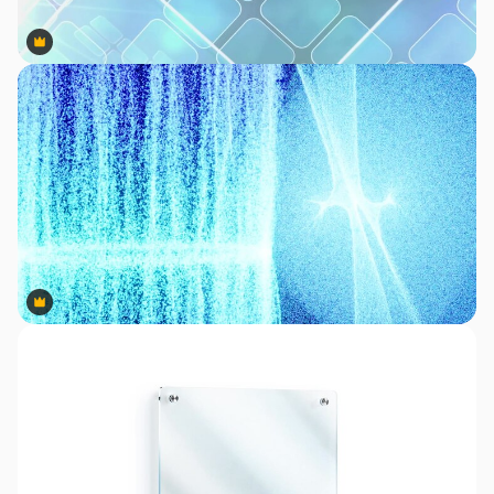
Premium
Premium
Premium
Premium