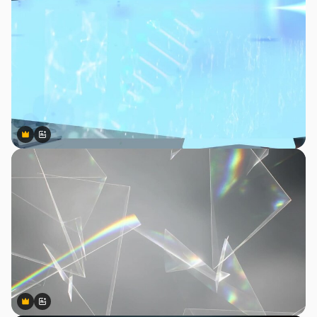
Premium
Premium
AIによって生成されました。
Premium
Premium
AIによって生成されました。