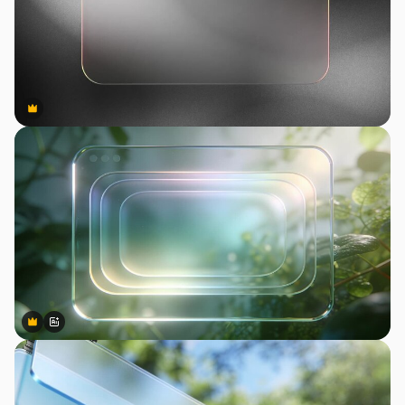
Premium
Premium
Premium
Premium
AIによって生成されました。