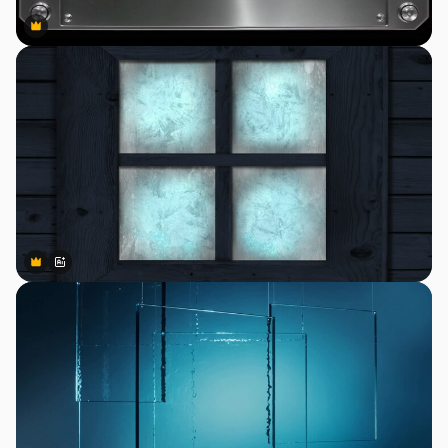
Premium
Premium
Premium
Premium
AIによって生成されました。