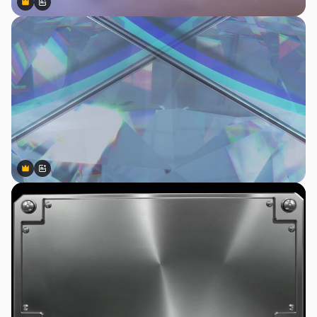
Premium
Premium
AIによって生成されました。
Premium
Premium
AIによって生成されました。