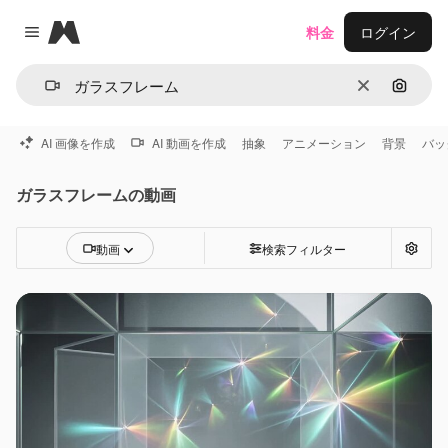
Magnific
料金
ログイン
Close menu
消去
画像で
AI 画像を作成
AI 動画を作成
抽象
アニメーション
背景
バッ
ガラスフレームの動画
動画
検索フィルター