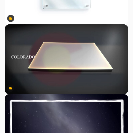
Premium
Premium
Premium
Premium