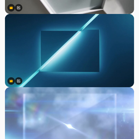
Premium
Premium
AIによって生成されました。
Premium
Premium
AIによって生成されました。