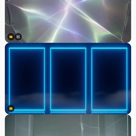
Premium
Premium
AIによって生成されました。
Premium
Premium