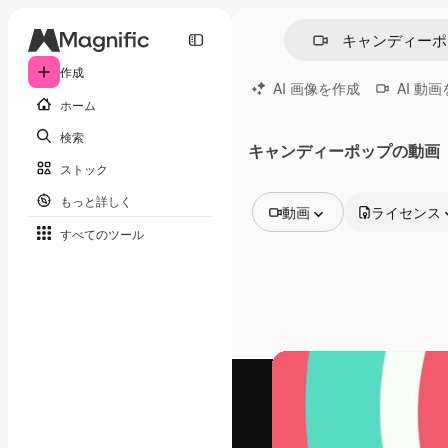
作成
AI 画像を作成
AI 動
ホーム
検索
キャンディーポップの動画
ストック
もっと詳しく
動画
ライセンス
すべてのツール
全ての画像
ベクトル
イラスト
写真
PSD
テンプレート
モックアップ
動画
映像素材
モーショングラフィックス
動画テンプレート
アイコン
3D モデル