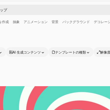
画を作成
抽象
アニメーション
背景
バックグラウンド
デコレー
AI 生成コンテンツ
テンプレートの種類
解像