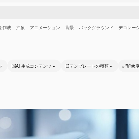
画を作成
抽象
アニメーション
背景
バックグラウンド
デコレー
AI 生成コンテンツ
テンプレートの種類
解像