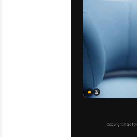
フォント
最高のクリエイ
ットフォーム。
店、スタジオを
います。
日本語
Premium
Premium
Premium
Premium
Premium
Premium
Premium
Premium
Premium
Premium
Premium
Premium
Premium
Premium
Premium
Premium
Premium
Premium
Premium
Premium
Premium
Premium
Premium
Premium
Premium
Premium
Premium
Premium
Premium
Premium
Premium
Premium
Premium
Premium
Premium
Premium
Premium
Premium
Premium
Premium
Premium
Premium
Premium
Premium
Premium
Premium
Premium
Premium
Premium
Premium
Premium
Premium
Premium
Premium
Premium
Premium
Premium
Premium
Premium
Premium
Premium
Premium
Premium
Premium
Premium
Premium
Premium
Premium
Premium
Premium
Premium
Premium
Premium
Premium
Premium
Premium
Premium
Premium
Premium
Premium
Premium
Premium
Premium
Premium
Premium
Premium
Premium
Premium
Premium
Premium
Premium
Premium
Premium
Premium
Premium
Premium
Premium
Premium
Premium
Premium
AIによって生成さ
AIによって生成さ
AIによって生成さ
Copyright © 2010-