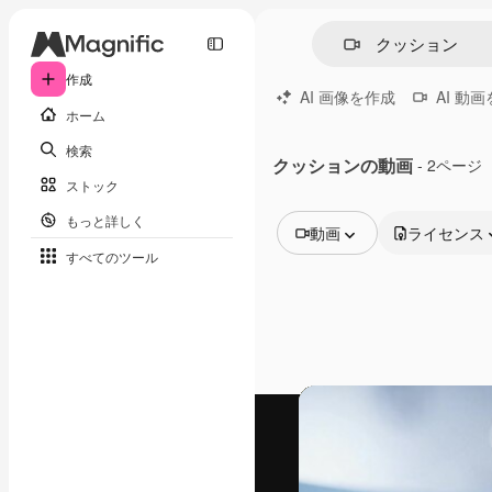
作成
AI 画像を作成
AI 動
ホーム
検索
クッションの動画
- 2ページ
ストック
もっと詳しく
動画
ライセンス
すべてのツール
全ての画像
ベクトル
イラスト
写真
PSD
テンプレート
モックアップ
動画
映像素材
モーショングラフィックス
動画テンプレート
アイコン
3D モデル