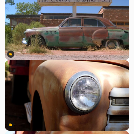
Premium
Premium
Premium
Premium