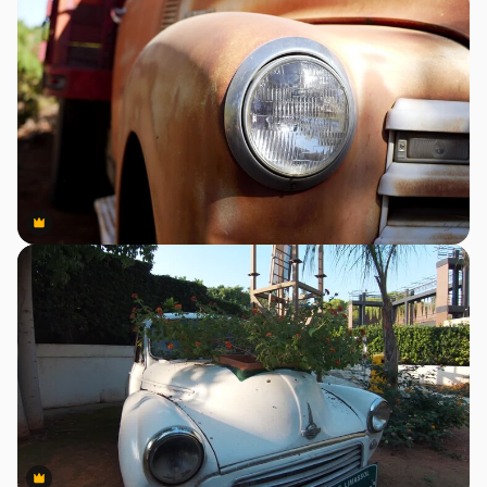
Premium
Premium
Premium
Premium