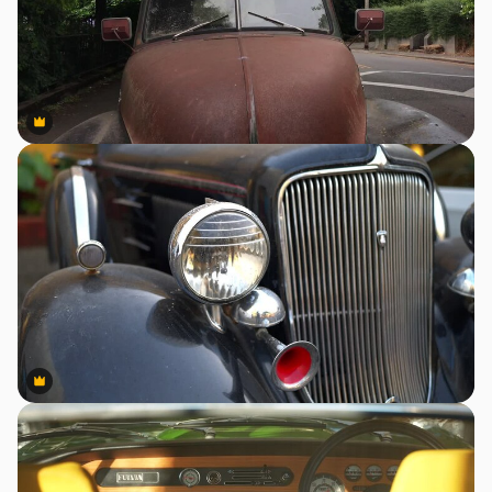
Premium
Premium
Premium
Premium