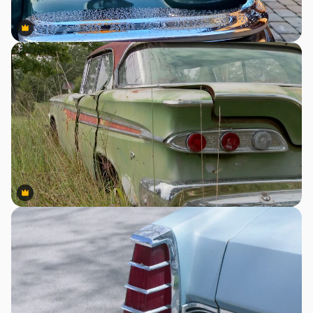
Premium
Premium
Premium
Premium