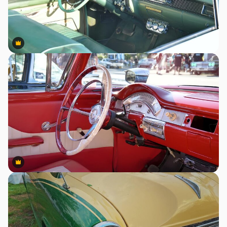
Premium
Premium
Premium
Premium