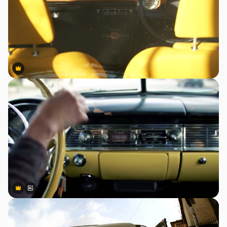
Premium
Premium
Premium
Premium
AIによって生成されました。