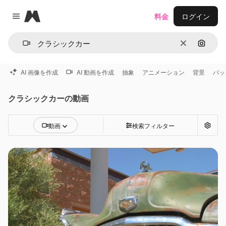
Magnific
料金
ログイン
Close menu
消去
画像で
AI 画像を作成
AI 動画を作成
抽象
アニメーション
背景
バッ
クラシックカーの動画
動画
検索フィルター