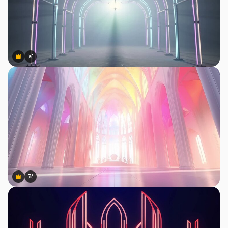
Premium
Premium
AIによって生成されました。
Premium
Premium
AIによって生成されました。