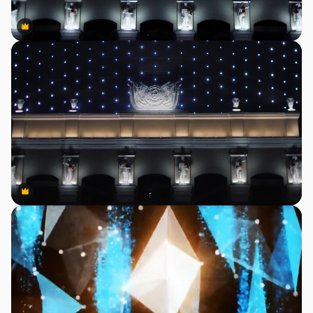
Premium
Premium
Premium
Premium