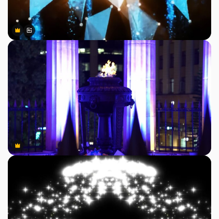
Premium
Premium
AIによって生成されました。
Premium
Premium