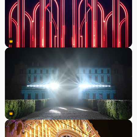
Premium
Premium
Premium
Premium