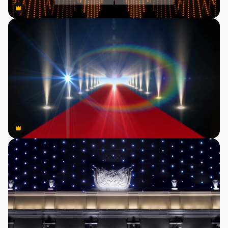
Premium
Premium
Premium
Premium