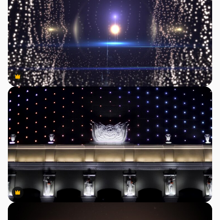
Premium
Premium
Premium
Premium