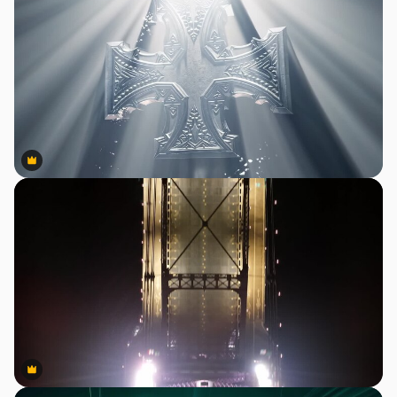
Premium
Premium
Premium
Premium