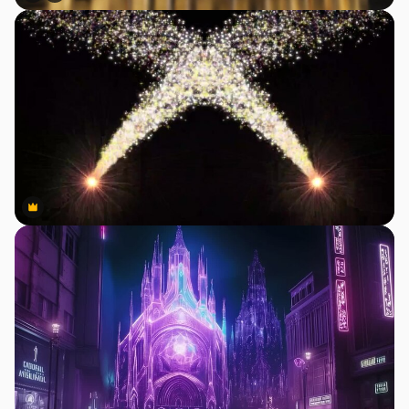
Premium
Premium