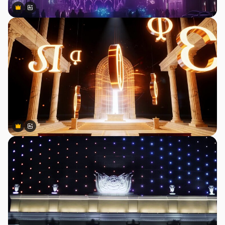
Premium
Premium
AIによって生成されました。
Premium
Premium
AIによって生成されました。