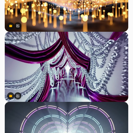
Premium
Premium
AIによって生成されました。
Premium
Premium
AIによって生成されました。