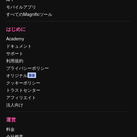
モバイルアプリ
すべてのMagnificツール
はじめに
Academy
ドキュメント
サポート
利用規約
プライバシーポリシー
オリジナル
新規
クッキーポリシー
トラストセンター
アフィリエイト
法人向け
運営
料金
会社概要