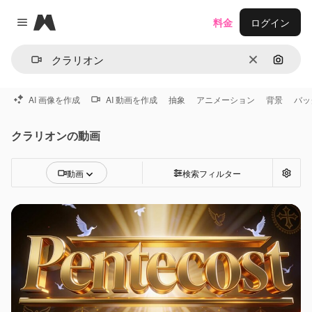
Magnific
料金
ログイン
Close menu
消去
画像で
AI 画像を作成
AI 動画を作成
抽象
アニメーション
背景
バッ
クラリオンの動画
動画
検索フィルター