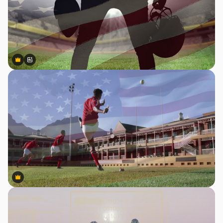
Premium
Premium
AIによって生成されました。
Premium
Premium