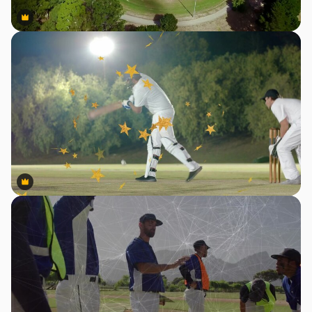
Premium
Premium
Premium
Premium