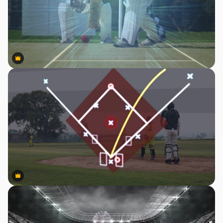
Premium
Premium
Premium
Premium