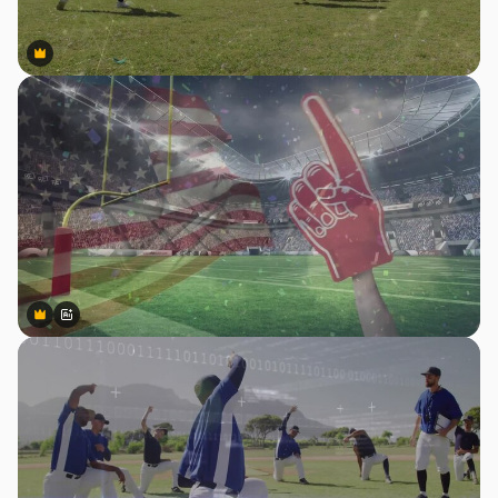
Premium
Premium
Premium
Premium
AIによって生成されました。