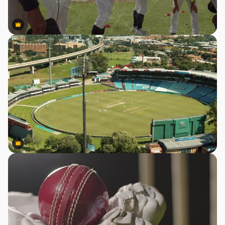
Premium
Premium
Premium
Premium