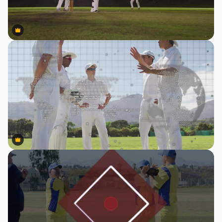
Premium
Premium
Premium
Premium