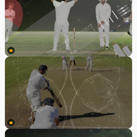
Premium
Premium
Premium
Premium