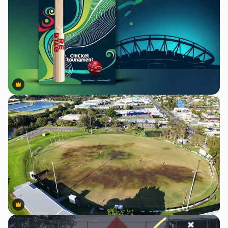
Premium
Premium
Premium
Premium