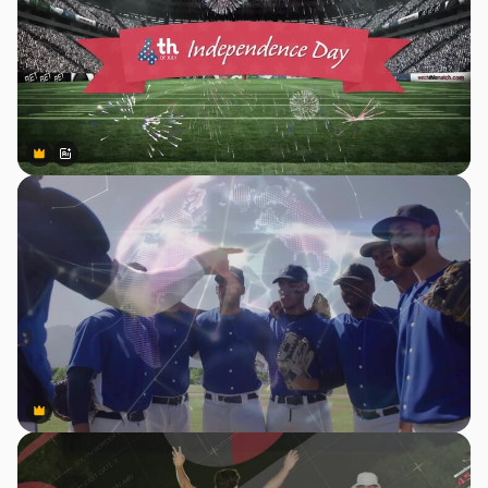
Premium
Premium
AIによって生成されました。
Premium
Premium