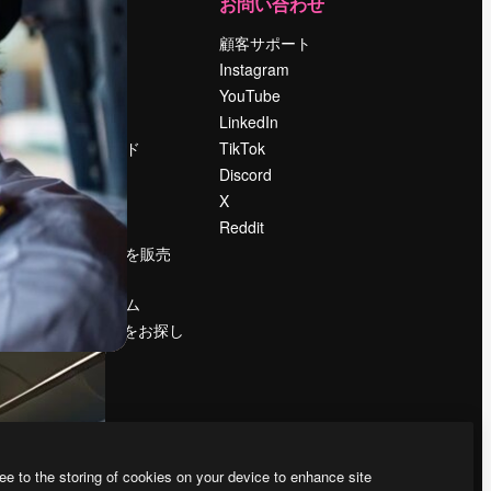
運営
お問い合わせ
料金
顧客サポート
会社概要
Instagram
Reviews
YouTube
採用情報
LinkedIn
検索トレンド
TikTok
ブログ
Discord
イベント
X
Slidesgo
Reddit
コンテンツを販売
する
プレスルーム
magnific.aiをお探し
ですか？
ee to the storing of cookies on your device to enhance site