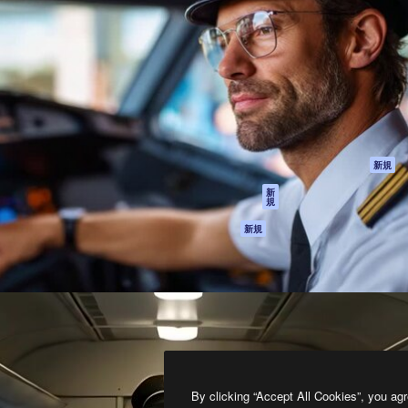
製品
はじめに
ティブ制作を導くためのプラ
Spaces
Academy
クリエイター、企業、代理
AI アシスタント
ドキュメント
含む100万人以上が利用して
AI 画像生成ツール
サポート
AI 動画生成ツール
利用規約
AI 音声合成ツール
プライバシーポリ
シー
ストックコンテン
ツ
オリジナル
新規
Claude/ChatGPT
クッキーポリシー
新
規
向けMCP
トラストセンター
エージェント
アフィリエイト
新規
API
法人向け
モバイルアプリ
れました。
れました。
れました。
れました。
れました。
れました。
れました。
れました。
れました。
れました。
れました。
れました。
すべてのMagnificツ
ール
2026
Freepik Company S.L.U.
無断複写・転載を禁じます
.
By clicking “Accept All Cookies”, you agr