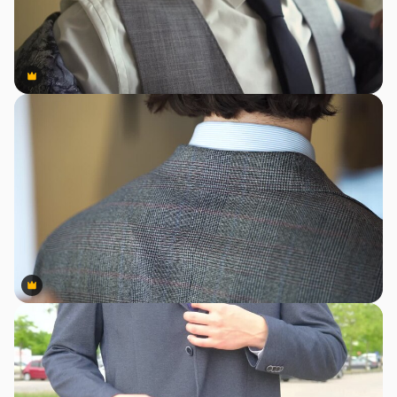
Premium
Premium
Premium
Premium