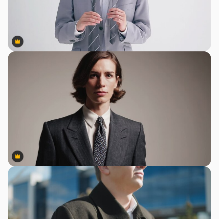
Premium
Premium
Premium
Premium