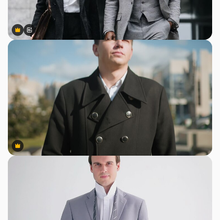
Premium
Premium
AIによって生成されました。
Premium
Premium