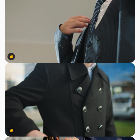
Premium
Premium
Premium
Premium