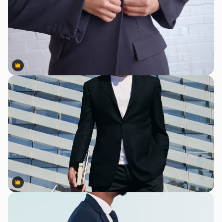
Premium
Premium
Premium
Premium