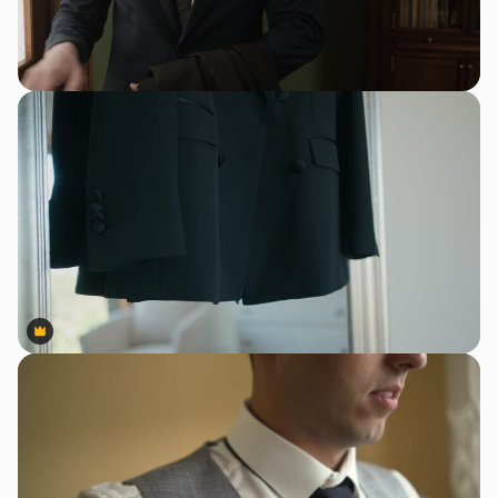
Premium
Premium