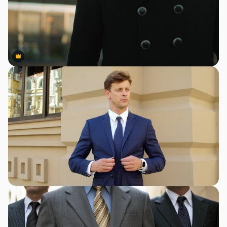
Premium
Premium