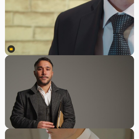
Premium
Premium