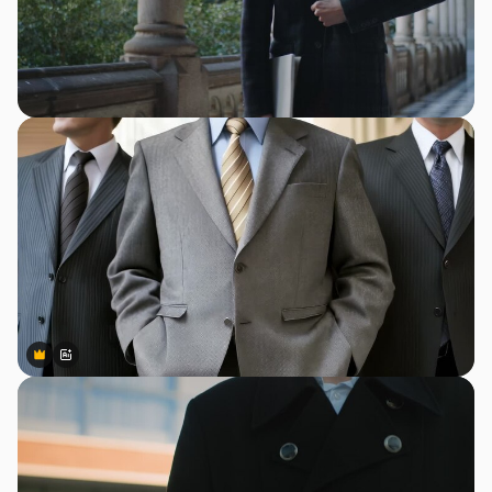
Premium
Premium
AIによって生成されました。