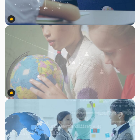
Premium
Premium
Premium
Premium