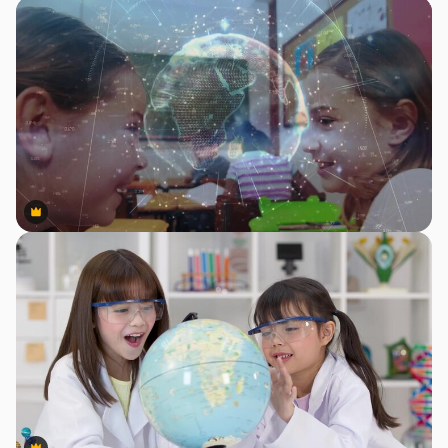
Premium
Premium