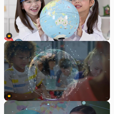
Premium
Premium
Premium
Premium