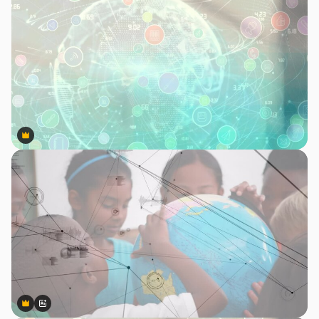
Premium
Premium
Premium
Premium
AIによって生成されました。