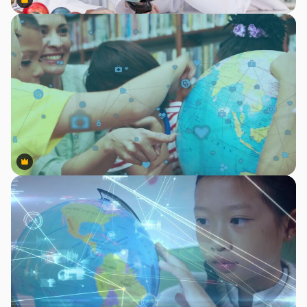
Premium
Premium
Premium
Premium