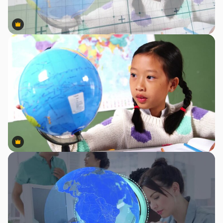
Premium
Premium
Premium
Premium