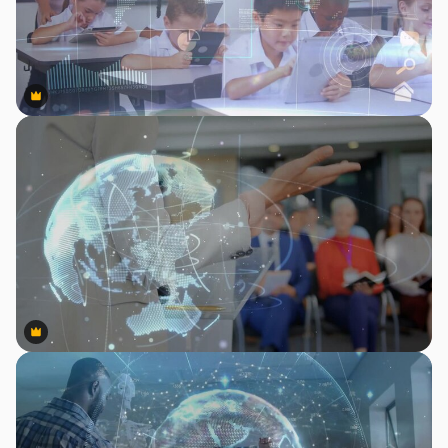
Premium
Premium
Premium
Premium