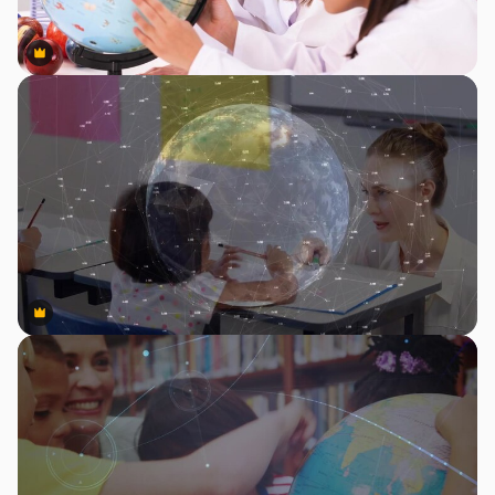
Premium
Premium
Premium
Premium