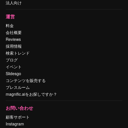
法人向け
運営
料金
会社概要
Reviews
採用情報
検索トレンド
ブログ
イベント
Slidesgo
コンテンツを販売する
プレスルーム
magnific.aiをお探しですか？
お問い合わせ
顧客サポート
Instagram