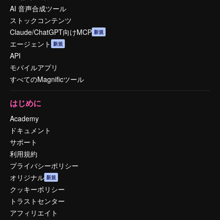
AI 音声合成ツール
ストックコンテンツ
Claude/ChatGPT向けMCP
新規
エージェント
新規
API
モバイルアプリ
すべてのMagnificツール
はじめに
Academy
ドキュメント
サポート
利用規約
プライバシーポリシー
オリジナル
新規
クッキーポリシー
トラストセンター
アフィリエイト