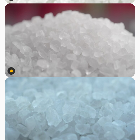
Premium
Premium