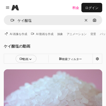
Magnific
料金
ログイン
Close menu
消去
画像で
AI 画像を作成
AI 動画を作成
抽象
アニメーション
背景
バッ
ケイ酸塩の動画
動画
検索フィルター