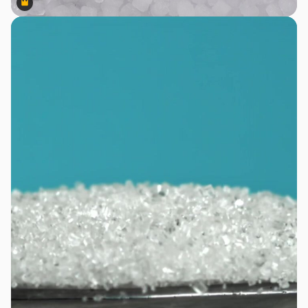
Premium
Premium