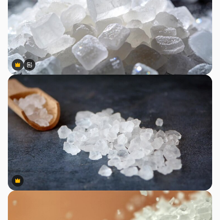
Premium
Premium
AIによって生成されました。
Premium
Premium