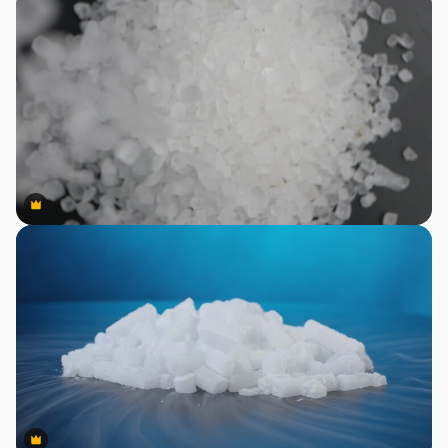
Premium
Premium
Premium
Premium