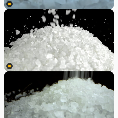
Premium
Premium
Premium
Premium