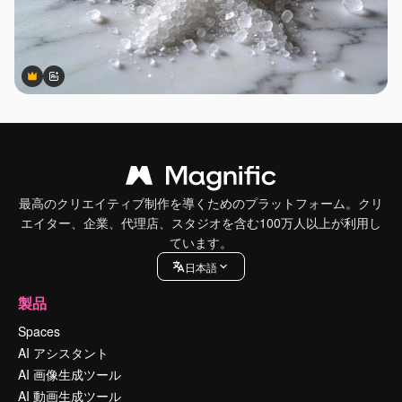
Premium
Premium
AIによって生成されました。
最高のクリエイティブ制作を導くためのプラットフォーム。クリ
エイター、企業、代理店、スタジオを含む100万人以上が利用し
ています。
日本語
製品
Spaces
AI アシスタント
AI 画像生成ツール
AI 動画生成ツール