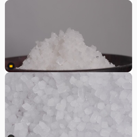
Premium
Premium