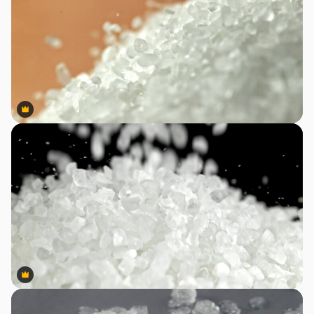
Premium
Premium
Premium
Premium