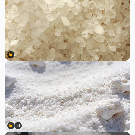
Premium
Premium
Premium
Premium
AIによって生成されました。