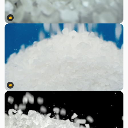
Premium
Premium
Premium
Premium