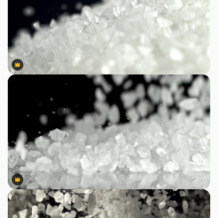
Premium
Premium
Premium
Premium