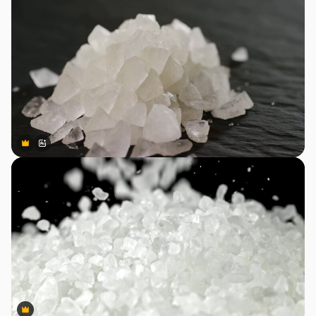
Premium
Premium
AIによって生成されました。
Premium
Premium