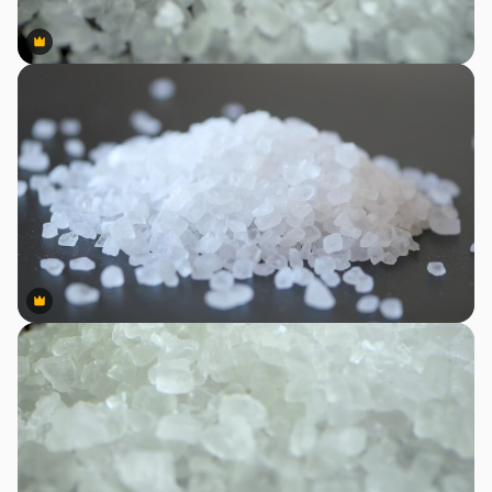
Premium
Premium
Premium
Premium