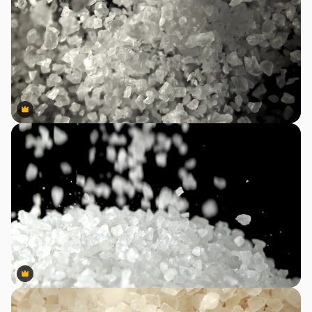
Premium
Premium
Premium
Premium