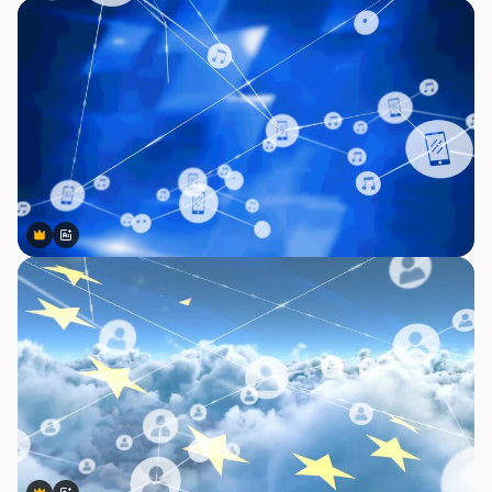
Premium
Premium
AIによって生成されました。