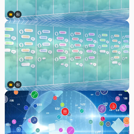
Premium
Premium
AIによって生成されました。
Premium
Premium
AIによって生成されました。