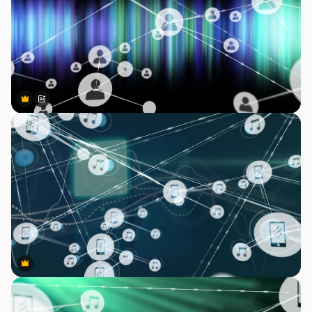
Premium
Premium
AIによって生成されました。
Premium
Premium