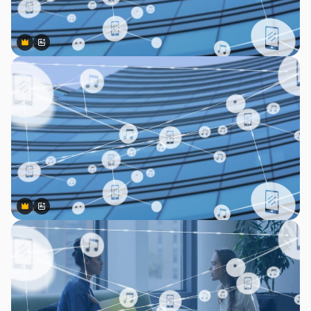
Premium
Premium
AIによって生成されました。
Premium
Premium
AIによって生成されました。