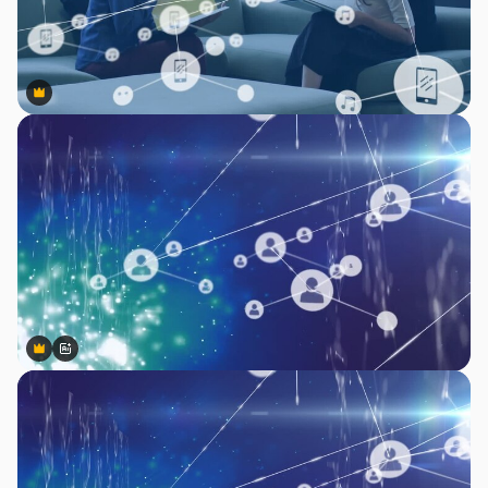
Premium
Premium
Premium
Premium
AIによって生成されました。