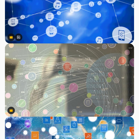
Premium
Premium
AIによって生成されました。
Premium
Premium