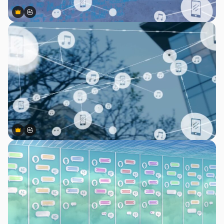
Premium
Premium
AIによって生成されました。
Premium
Premium
AIによって生成されました。