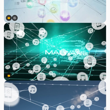
Premium
Premium
AIによって生成されました。
Premium
Premium