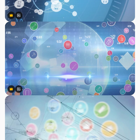
Premium
Premium
AIによって生成されました。
Premium
Premium
AIによって生成されました。