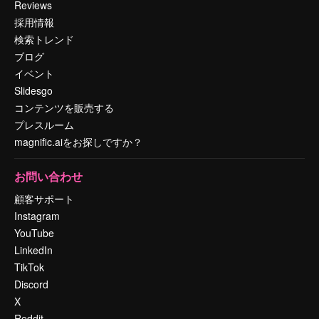
Reviews
採用情報
検索トレンド
ブログ
イベント
Slidesgo
コンテンツを販売する
プレスルーム
magnific.aiをお探しですか？
お問い合わせ
顧客サポート
Instagram
YouTube
LinkedIn
TikTok
Discord
X
Reddit