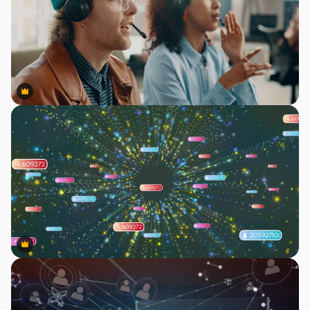
Premium
Premium
Premium
Premium