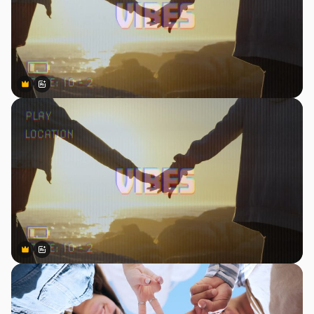
Premium
Premium
AIによって生成されました。
Premium
Premium
AIによって生成されました。