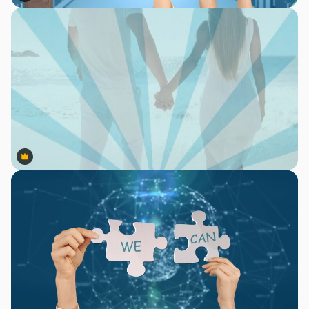
Premium
Premium