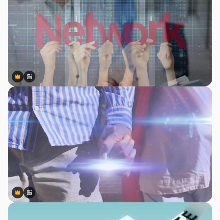
Premium
Premium
AIによって生成されました。
Premium
Premium
AIによって生成されました。