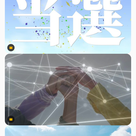
Premium
Premium
Premium
Premium