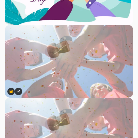
Premium
Premium
AIによって生成されました。