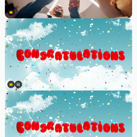
Premium
Premium
Premium
Premium
AIによって生成されました。