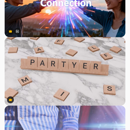
Premium
Premium
AIによって生成されました。
Premium
Premium