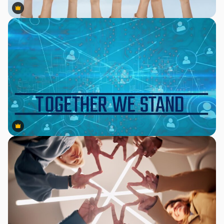
Premium
Premium
Premium
Premium