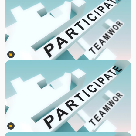
Premium
Premium
Premium
Premium