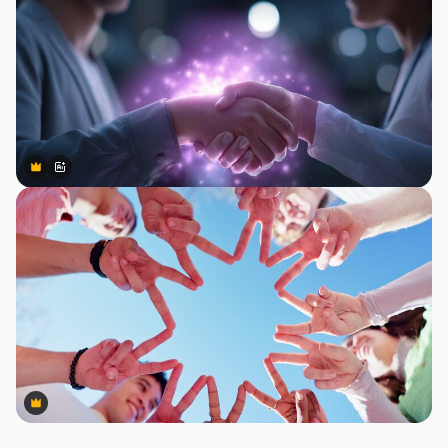
Premium
Premium
AIによって生成されました。
Premium
Premium