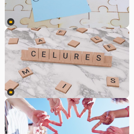
Premium
Premium
Premium
Premium