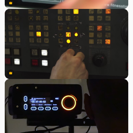
Premium
Premium
Premium
Premium