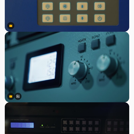
Premium
Premium
Premium
Premium
AIによって生成されました。