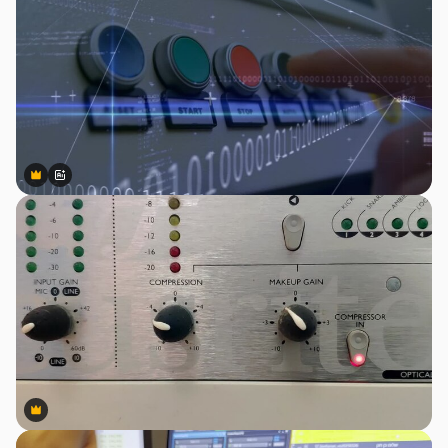
Premium
Premium
AIによって生成されました。
Premium
Premium