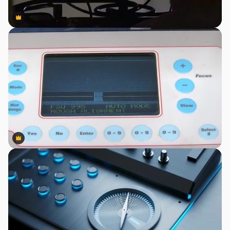
Premium
Premium
Premium
Premium