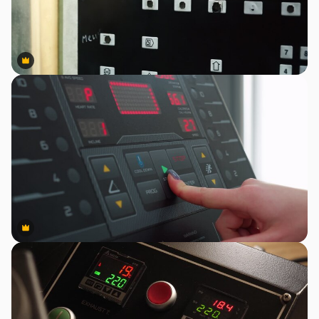
Premium
Premium
Premium
Premium