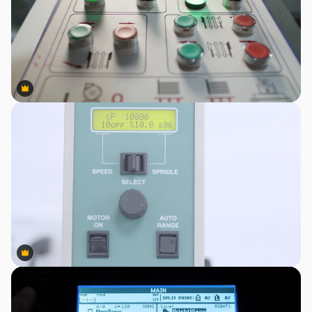
Premium
Premium
Premium
Premium