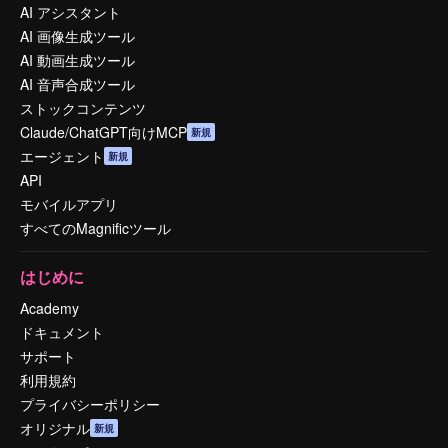
AI アシスタント
AI 画像生成ツール
AI 動画生成ツール
AI 音声合成ツール
ストックコンテンツ
Claude/ChatGPT向けMCP
新規
エージェント
新規
API
モバイルアプリ
すべてのMagnificツール
はじめに
Academy
ドキュメント
サポート
利用規約
プライバシーポリシー
オリジナル
新規