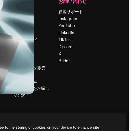
運営
お問い合わせ
料金
顧客サポート
会社概要
Instagram
Reviews
YouTube
採用情報
LinkedIn
検索トレンド
TikTok
ブログ
Discord
イベント
X
Slidesgo
Reddit
コンテンツを販売
する
プレスルーム
magnific.aiをお探し
ですか？
ee to the storing of cookies on your device to enhance site