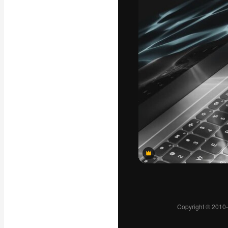
フォント
最高のクリエイ
ットフォーム。
店、スタジオを
います。
日本語
Premium
Premium
Premium
Premium
Premium
Premium
Premium
Premium
Premium
Premium
Premium
Premium
Premium
Premium
Premium
Premium
Premium
Premium
Premium
Premium
Premium
Premium
Premium
Premium
Premium
Premium
Premium
Premium
Premium
Premium
Premium
Premium
Premium
Premium
Premium
Premium
Premium
Premium
Premium
Premium
Premium
Premium
Premium
Premium
Premium
Premium
Premium
Premium
Premium
Premium
Premium
Premium
Premium
Premium
Premium
Premium
Premium
Premium
Premium
Premium
Premium
Premium
Premium
Premium
Premium
Premium
Premium
Premium
Premium
Premium
Premium
Premium
Premium
Premium
Premium
Premium
Premium
Premium
Premium
Premium
Premium
Premium
Premium
Premium
Premium
Premium
Premium
Premium
Premium
Premium
Premium
Premium
Premium
Premium
AIによって生成さ
AIによって生成さ
AIによって生成さ
AIによって生成さ
AIによって生成さ
AIによって生成さ
AIによって生成さ
Copyright © 2010-