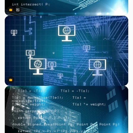
Premium
Premium
AIによって生成されました。
Premium
Premium