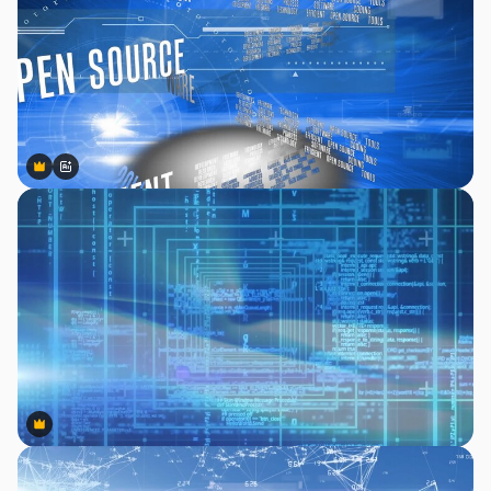
Premium
Premium
AIによって生成されました。
Premium
Premium