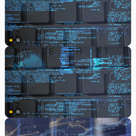
Premium
Premium
AIによって生成されました。
Premium
Premium
AIによって生成されました。