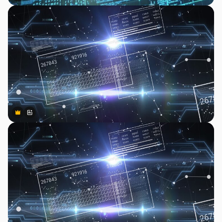
Premium
Premium
AIによって生成されました。