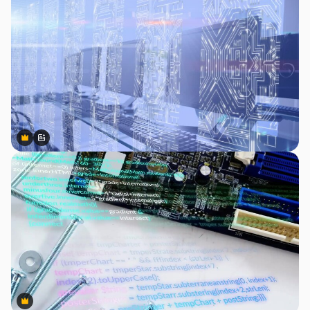
Premium
Premium
AIによって生成されました。
Premium
Premium