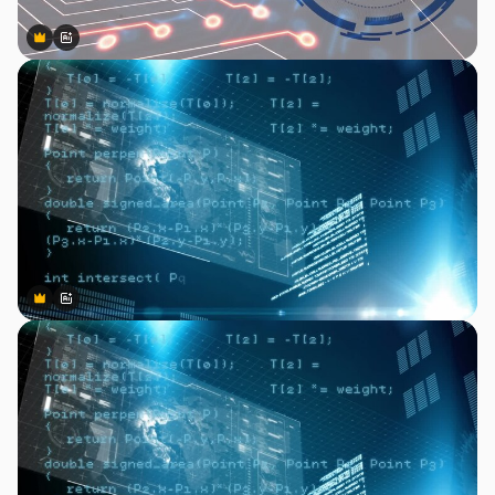
Premium
Premium
AIによって生成されました。
Premium
Premium
AIによって生成されました。