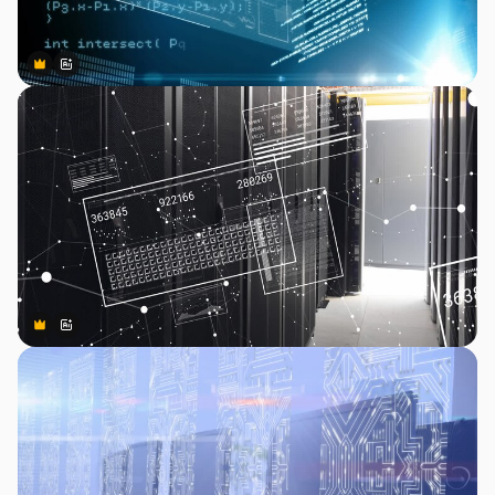
Premium
Premium
AIによって生成されました。
Premium
Premium
AIによって生成されました。