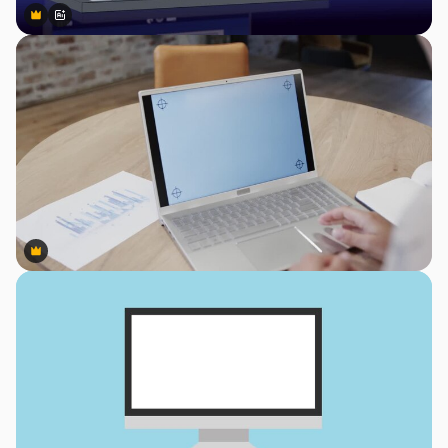
Premium
Premium
AIによって生成されました。
Premium
Premium