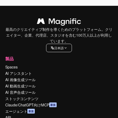
最高のクリエイティブ制作を導くためのプラットフォーム。クリ
エイター、企業、代理店、スタジオを含む100万人以上が利用し
ています。
日本語
製品
Spaces
AI アシスタント
AI 画像生成ツール
AI 動画生成ツール
AI 音声合成ツール
ストックコンテンツ
Claude/ChatGPT向けMCP
新規
エージェント
新規
API