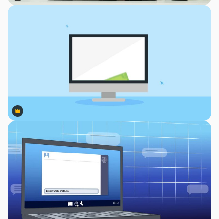
Premium
Premium