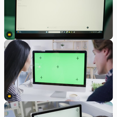
Premium
Premium
Premium
Premium