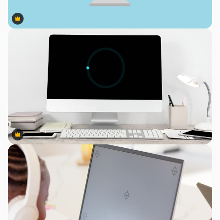
Premium
Premium
Premium
Premium