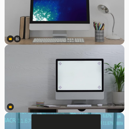
Premium
Premium
AIによって生成されました。
Premium
Premium