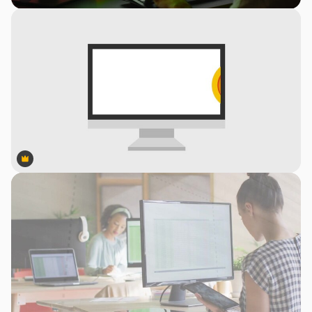
Premium
Premium