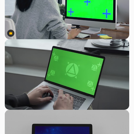
Premium
Premium