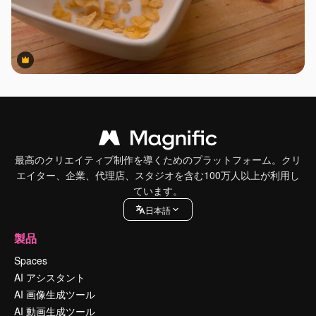
Premium
Premium
最高のクリエイティブ制作を導くためのプラットフォーム。クリ
エイター、企業、代理店、スタジオを含む100万人以上が利用し
ています。
日本語
製品
Spaces
AI アシスタント
AI 画像生成ツール
AI 動画生成ツール