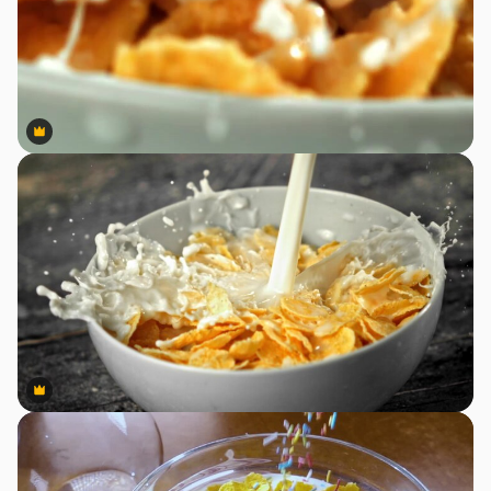
Premium
Premium
Premium
Premium