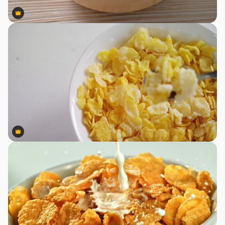
Premium
Premium
Premium
Premium