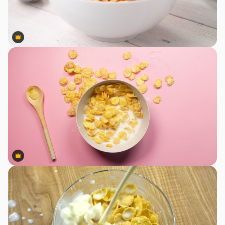
Premium
Premium
Premium
Premium