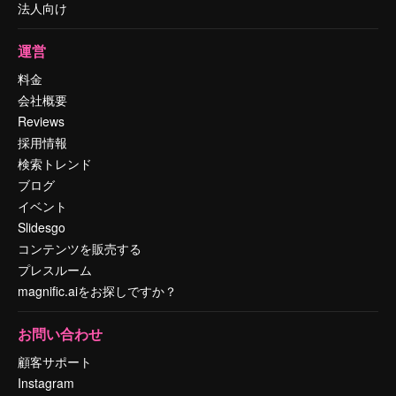
法人向け
運営
料金
会社概要
Reviews
採用情報
検索トレンド
ブログ
イベント
Slidesgo
コンテンツを販売する
プレスルーム
magnific.aiをお探しですか？
お問い合わせ
顧客サポート
Instagram