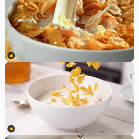
Premium
Premium
Premium
Premium