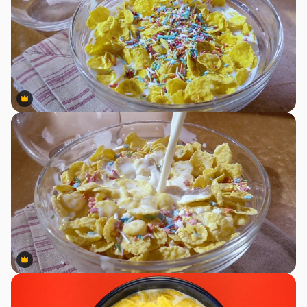
Premium
Premium
Premium
Premium