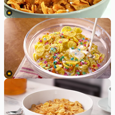
Premium
Premium
Premium
Premium