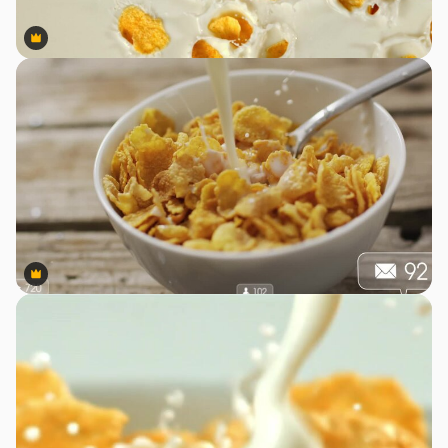
Premium
Premium
Premium
Premium