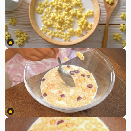
Premium
Premium
Premium
Premium