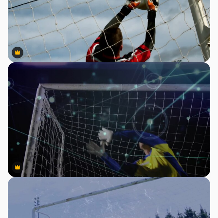
Premium
Premium
Premium
Premium