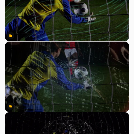
Premium
Premium
Premium
Premium