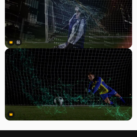
Premium
Premium
AIによって生成されました。
Premium
Premium