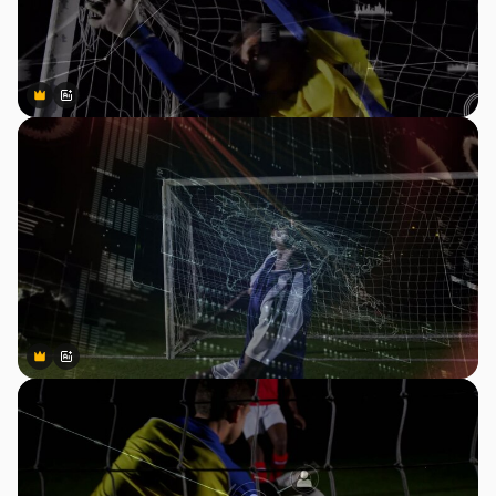
Premium
Premium
AIによって生成されました。
Premium
Premium
AIによって生成されました。