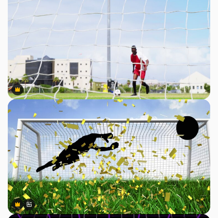
Premium
Premium
Premium
Premium
AIによって生成されました。