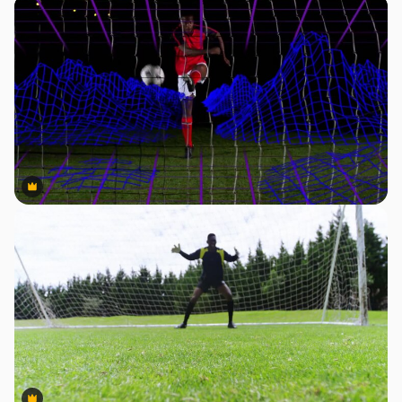
Premium
Premium