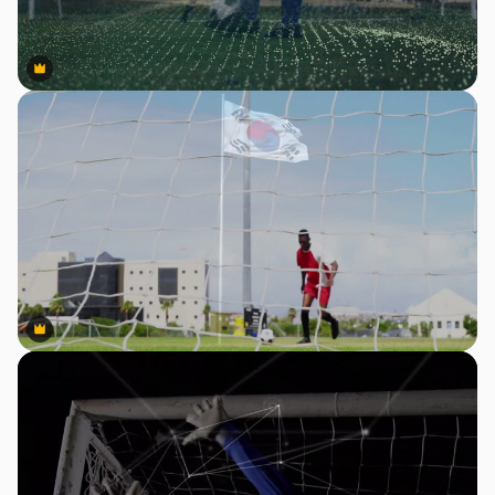
Premium
Premium
Premium
Premium