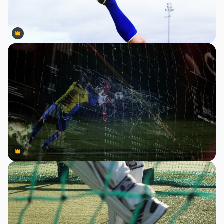
Premium
Premium
Premium
Premium