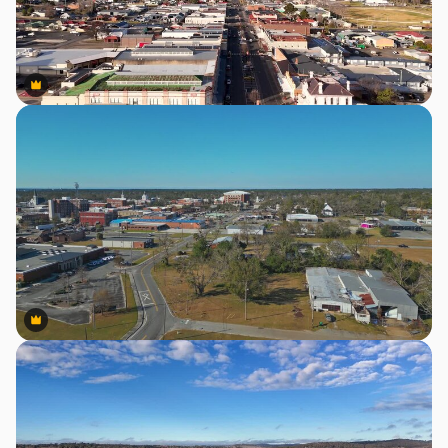
Premium
Premium
Premium
Premium