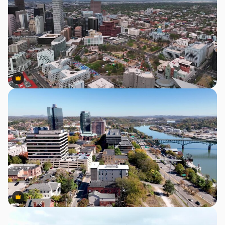
Premium
Premium
Premium
Premium