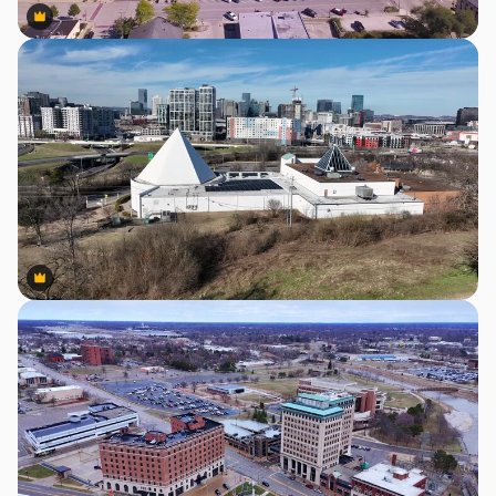
Premium
Premium
Premium
Premium