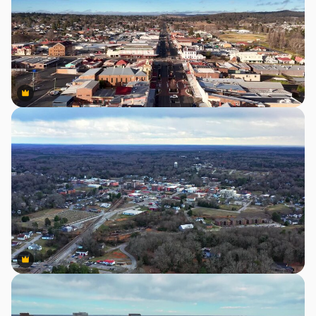
Premium
Premium
Premium
Premium