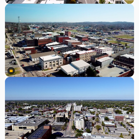
Premium
Premium