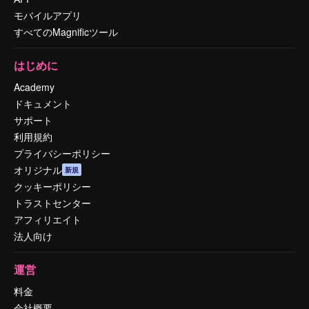
モバイルアプリ
すべてのMagnificツール
はじめに
Academy
ドキュメント
サポート
利用規約
プライバシーポリシー
オリジナル
新規
クッキーポリシー
トラストセンター
アフィリエイト
法人向け
運営
料金
会社概要