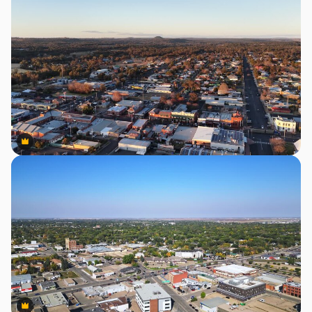
Premium
Premium
Premium
Premium