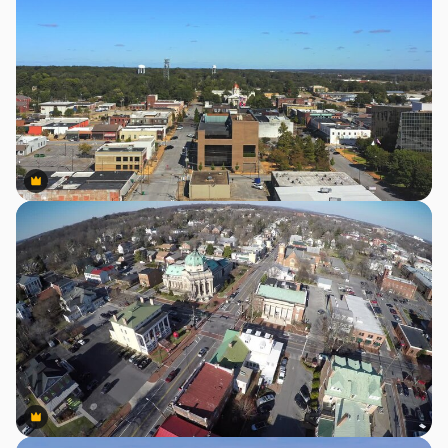
Premium
Premium
Premium
Premium