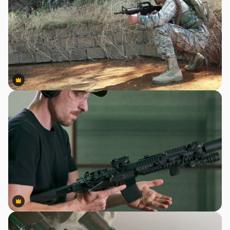
Premium
Premium
Premium
Premium