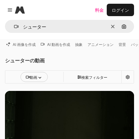
Magnific
料金
ログイン
Close menu
消去
画像で
AI 画像を作成
AI 動画を作成
抽象
アニメーション
背景
バッ
シューターの動画
動画
検索フィルター