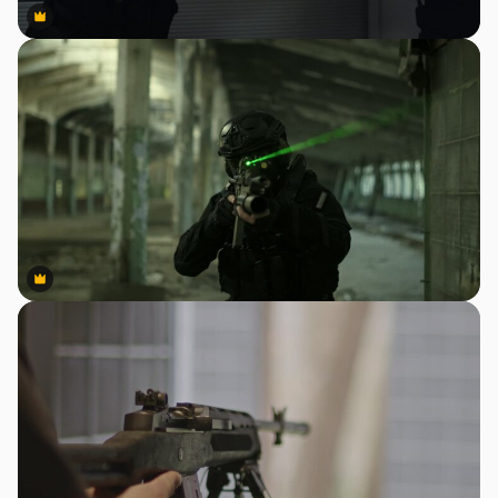
Premium
Premium
Premium
Premium