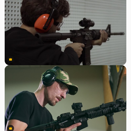
Premium
Premium
Premium
Premium