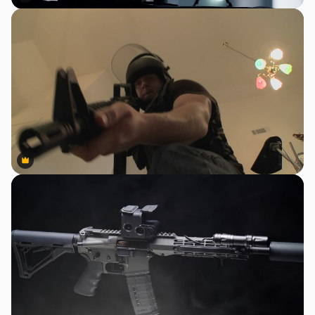
Premium
Premium