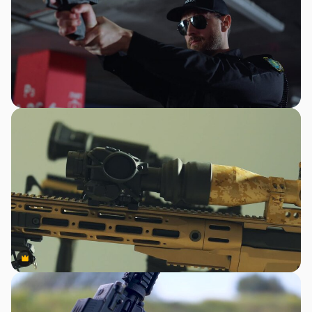
Premium
Premium