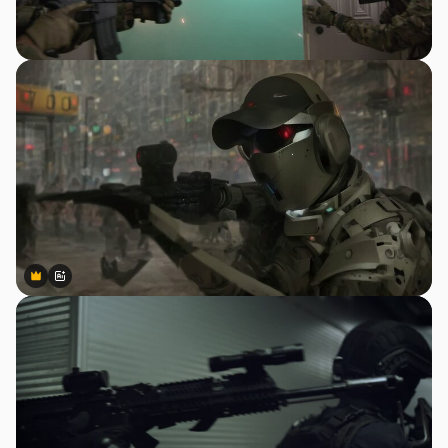
Premium
Premium
AIによって生成されました。