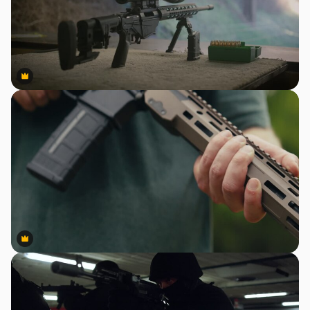
Premium
Premium
Premium
Premium