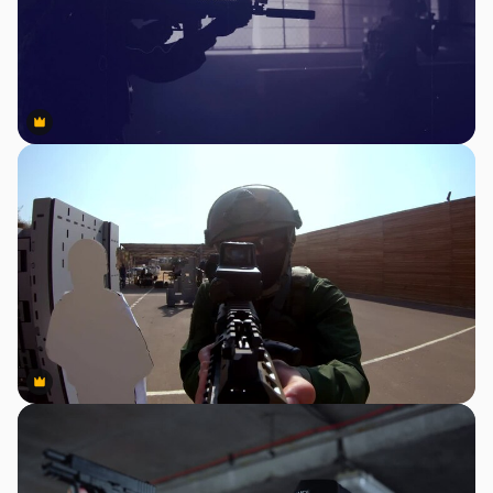
Premium
Premium
Premium
Premium