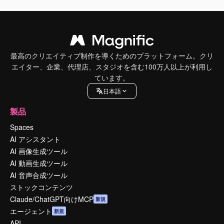
最高のクリエイティブ制作を導くためのプラットフォーム。クリ
エイター、企業、代理店、スタジオを含む100万人以上が利用し
ています。
日本語
製品
Spaces
AI アシスタント
AI 画像生成ツール
AI 動画生成ツール
AI 音声合成ツール
ストックコンテンツ
Claude/ChatGPT向けMCP
新規
エージェント
新規
API