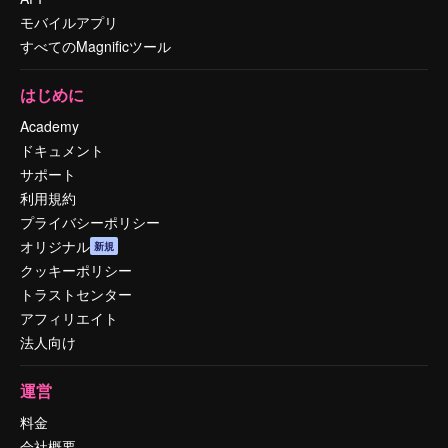
モバイルアプリ
すべてのMagnificツール
はじめに
Academy
ドキュメント
サポート
利用規約
プライバシーポリシー
オリジナル
新規
クッキーポリシー
トラストセンター
アフィリエイト
法人向け
運営
料金
会社概要