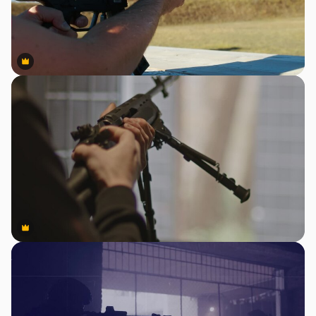
Premium
Premium
Premium
Premium