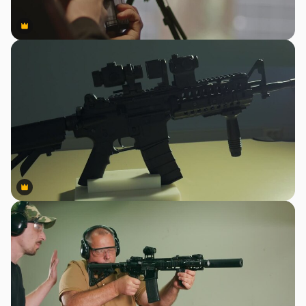
Premium
Premium
Premium
Premium