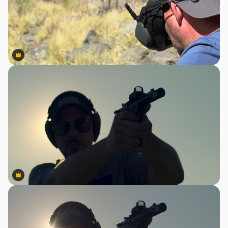
Premium
Premium
Premium
Premium