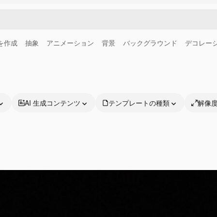
画を作成
抽象
アニメーション
背景
バックグラウンド
デコレー
AI 生成コンテンツ
テンプレートの種類
解像