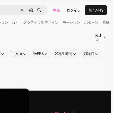
料金
ログイン
新規登録
消去
画像で検索
検索
ション
設計
グラフィックデザイン
モーション
パターン
壁紙
関連
性
度
方向
FPS
再生時間
詳細