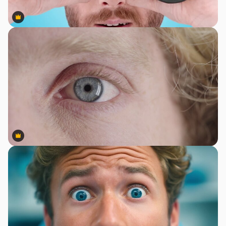
Premium
Premium
Premium
Premium