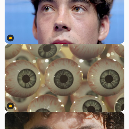
Premium
Premium
Premium
Premium