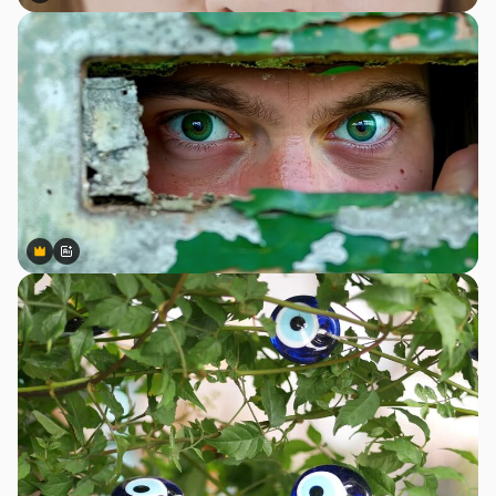
Premium
Premium
AIによって生成されました。