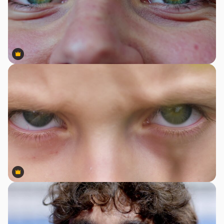
Premium
Premium
Premium
Premium