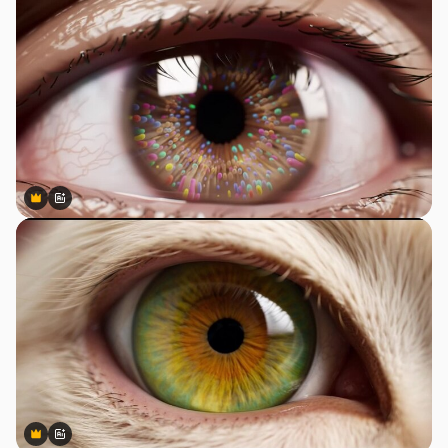
Premium
Premium
AIによって生成されました。
Premium
Premium
AIによって生成されました。