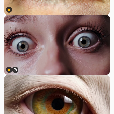
Premium
Premium
Premium
Premium
AIによって生成されました。