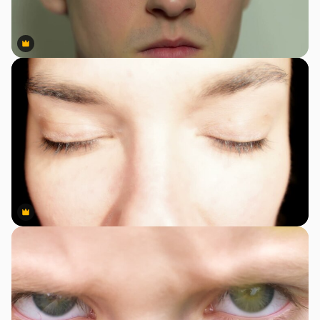
Premium
Premium
Premium
Premium