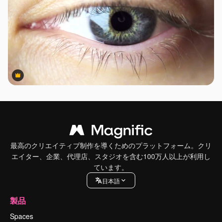
Premium
Premium
最高のクリエイティブ制作を導くためのプラットフォーム。クリ
エイター、企業、代理店、スタジオを含む100万人以上が利用し
ています。
日本語
製品
Spaces