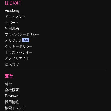
はじめに
Academy
ドキュメント
サポート
利用規約
プライバシーポリシー
オリジナル
新規
クッキーポリシー
トラストセンター
アフィリエイト
法人向け
運営
料金
会社概要
Reviews
採用情報
検索トレンド