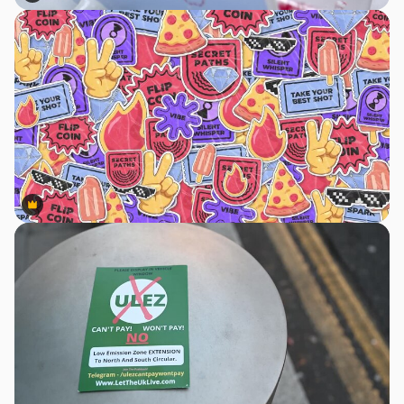
Premium
Premium