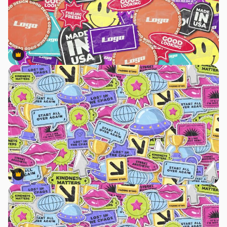
Premium
Premium
Premium
Premium