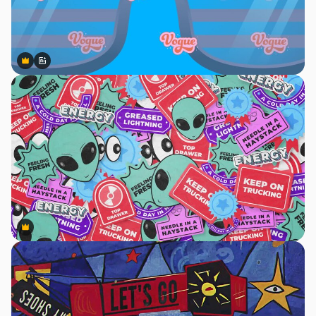
Premium
Premium
AIによって生成されました。
Premium
Premium