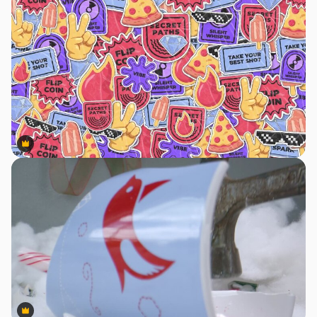
Premium
Premium
Premium
Premium