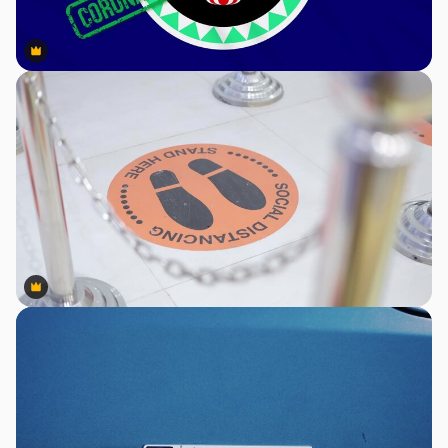
Premium
Premium
Premium
Premium