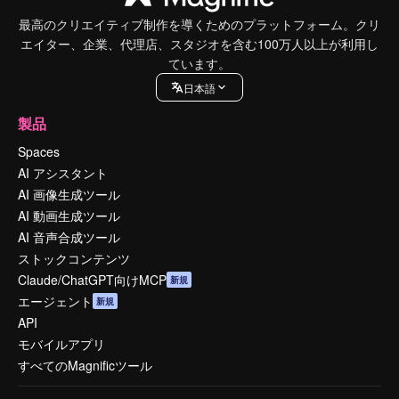
最高のクリエイティブ制作を導くためのプラットフォーム。クリ
エイター、企業、代理店、スタジオを含む100万人以上が利用し
ています。
日本語
製品
Spaces
AI アシスタント
AI 画像生成ツール
AI 動画生成ツール
AI 音声合成ツール
ストックコンテンツ
Claude/ChatGPT向けMCP
新規
エージェント
新規
API
モバイルアプリ
すべてのMagnificツール