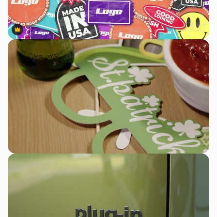
Premium
Premium