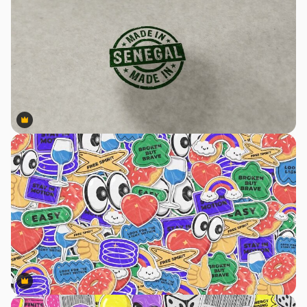
Premium
Premium
Premium
Premium