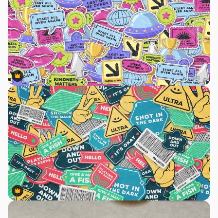
Premium
Premium
Premium
Premium