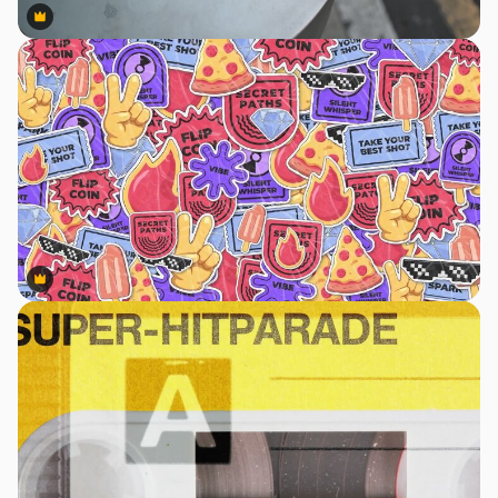
Premium
Premium
Premium
Premium