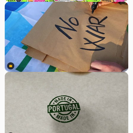
Premium
Premium