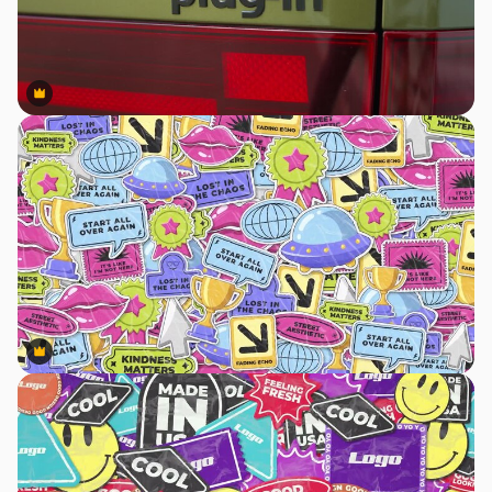
Premium
Premium
Premium
Premium