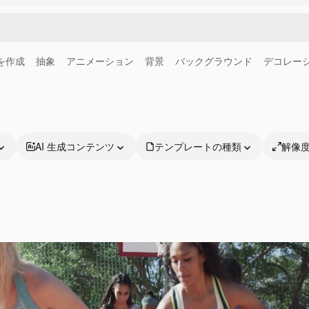
画を作成
抽象
アニメーション
背景
バックグラウンド
デコレー
AI 生成コンテンツ
テンプレートの種類
解像