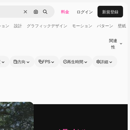
料金
ログイン
新規登録
消去
画像で検索
検索
ション
設計
グラフィックデザイン
モーション
パターン
壁紙
関連
性
度
方向
FPS
再生時間
詳細