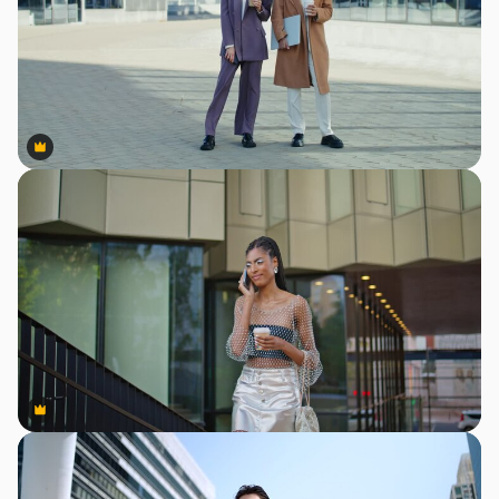
Premium
Premium
Premium
Premium