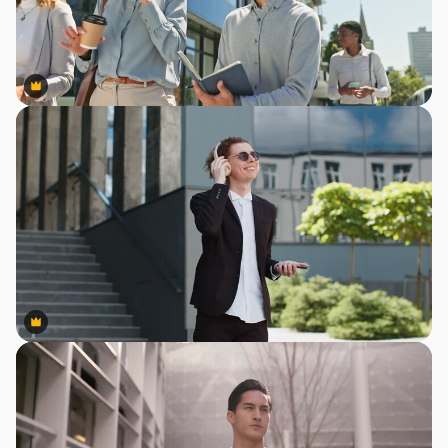
Premium
Premium
Premium
Premium