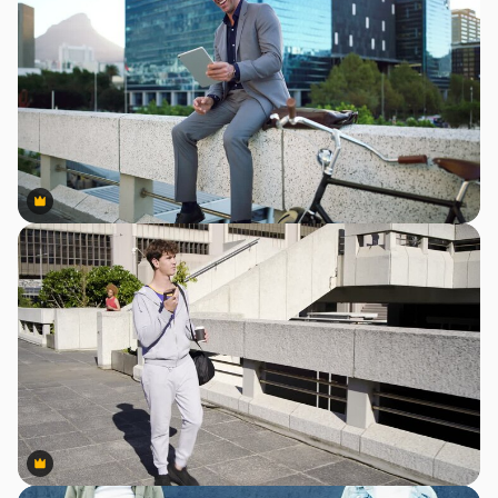
Premium
Premium
Premium
Premium