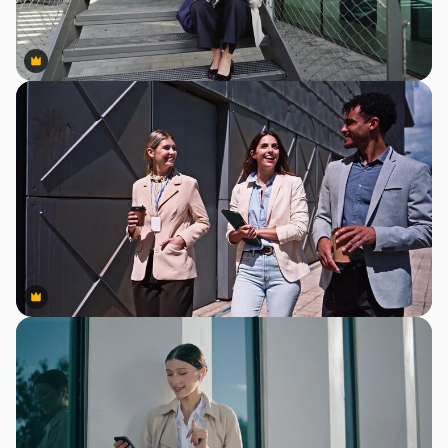
Premium
Premium
Premium
Premium