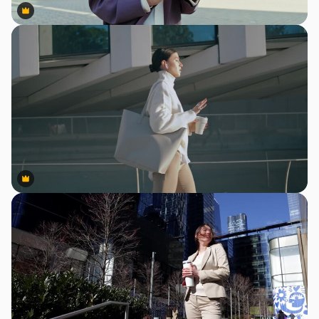
Premium
Premium
Premium
Premium