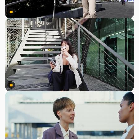
Premium
Premium
Premium
Premium