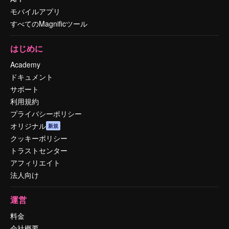
モバイルアプリ
すべてのMagnificツール
はじめに
Academy
ドキュメント
サポート
利用規約
プライバシーポリシー
オリジナル
新規
クッキーポリシー
トラストセンター
アフィリエイト
法人向け
運営
料金
会社概要