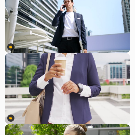
Premium
Premium
Premium
Premium