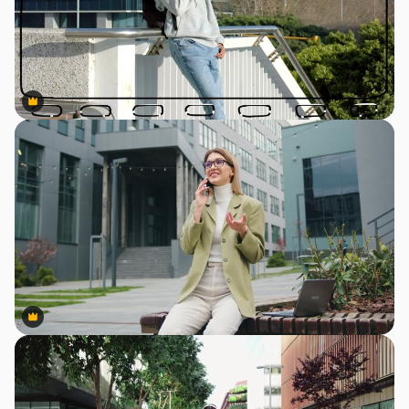
Premium
Premium
Premium
Premium