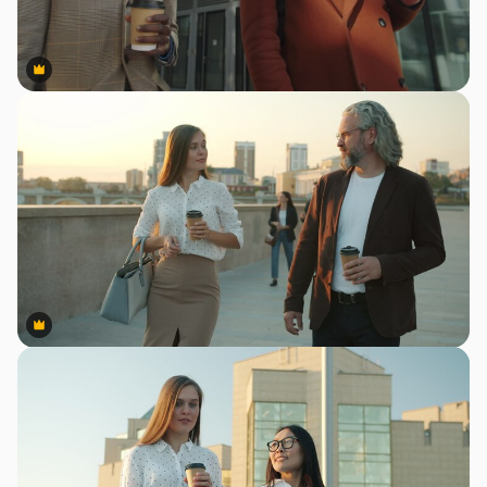
Premium
Premium
Premium
Premium