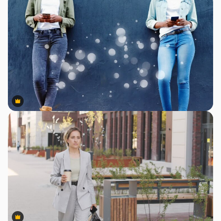
Premium
Premium
Premium
Premium