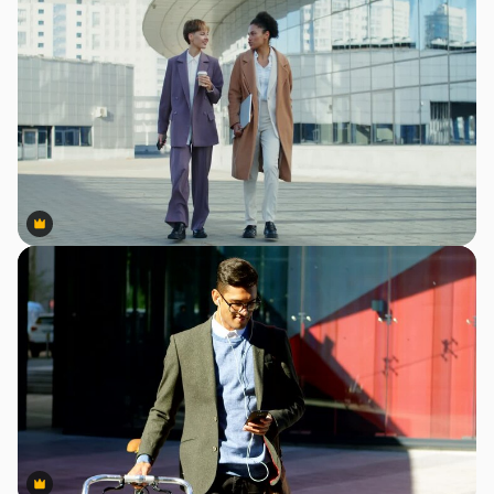
Premium
Premium
Premium
Premium