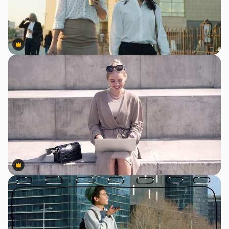
Premium
Premium
Premium
Premium