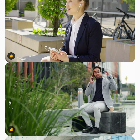
Premium
Premium
Premium
Premium