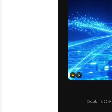
フォント
最高のクリエイ
ットフォーム。
店、スタジオを
います。
日本語
Premium
Premium
Premium
Premium
Premium
Premium
Premium
Premium
Premium
Premium
Premium
Premium
Premium
Premium
Premium
Premium
Premium
Premium
Premium
Premium
Premium
Premium
Premium
Premium
Premium
Premium
Premium
Premium
Premium
Premium
Premium
Premium
Premium
Premium
Premium
Premium
Premium
Premium
Premium
Premium
Premium
Premium
Premium
Premium
Premium
Premium
Premium
Premium
Premium
Premium
Premium
Premium
Premium
Premium
Premium
Premium
Premium
Premium
Premium
Premium
Premium
Premium
Premium
Premium
Premium
Premium
Premium
Premium
Premium
Premium
Premium
Premium
Premium
Premium
Premium
Premium
Premium
Premium
Premium
Premium
Premium
Premium
Premium
Premium
Premium
Premium
Premium
Premium
Premium
Premium
Premium
Premium
Premium
Premium
Premium
Premium
Premium
Premium
Premium
Premium
AIによって生成さ
AIによって生成さ
AIによって生成さ
AIによって生成さ
AIによって生成さ
AIによって生成さ
AIによって生成さ
AIによって生成さ
AIによって生成さ
AIによって生成さ
AIによって生成さ
AIによって生成さ
AIによって生成さ
AIによって生成さ
AIによって生成さ
AIによって生成さ
AIによって生成さ
AIによって生成さ
AIによって生成さ
AIによって生成さ
AIによって生成さ
AIによって生成さ
AIによって生成さ
AIによって生成さ
AIによって生成さ
AIによって生成さ
AIによって生成さ
AIによって生成さ
AIによって生成さ
AIによって生成さ
AIによって生成さ
AIによって生成さ
AIによって生成さ
AIによって生成さ
AIによって生成さ
AIによって生成さ
AIによって生成さ
Copyright © 2010-