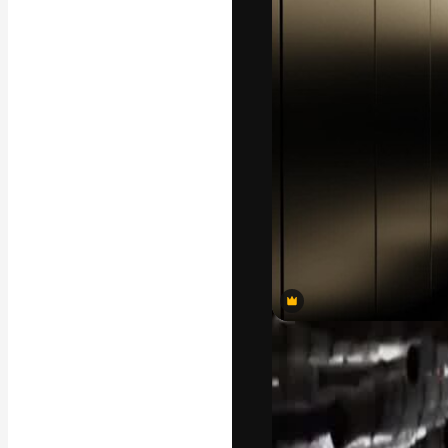
フォント
最高のクリエイ
ットフォーム。
店、スタジオを
います。
日本語
Premium
Premium
Premium
Premium
Premium
Premium
Premium
Premium
Premium
Premium
Premium
Premium
Premium
Premium
Premium
Premium
Premium
Premium
Premium
Premium
Premium
Premium
Premium
Premium
Premium
Premium
Premium
Premium
Premium
Premium
Premium
Premium
Premium
Premium
Premium
Premium
Premium
Premium
Premium
Premium
Premium
Premium
Premium
Premium
Premium
Premium
Premium
Premium
Premium
Premium
Premium
Premium
Premium
Premium
Premium
Premium
Premium
Premium
Premium
Premium
Premium
Premium
Premium
Premium
Premium
Premium
Premium
Premium
Premium
Premium
Premium
Premium
Premium
Premium
Premium
Premium
Premium
Premium
Premium
Premium
Premium
Premium
Premium
Premium
Premium
Premium
Premium
Premium
Premium
Premium
Premium
Premium
Premium
Premium
Premium
Premium
Premium
Premium
AIによって生成さ
AIによって生成さ
AIによって生成さ
AIによって生成さ
AIによって生成さ
AIによって生成さ
AIによって生成さ
AIによって生成さ
Copyright © 2010-