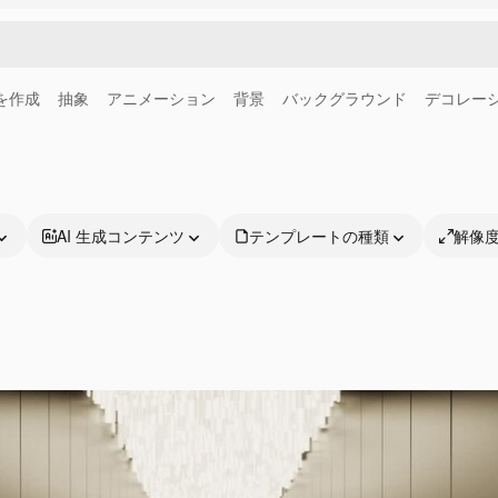
画を作成
抽象
アニメーション
背景
バックグラウンド
デコレー
AI 生成コンテンツ
テンプレートの種類
解像