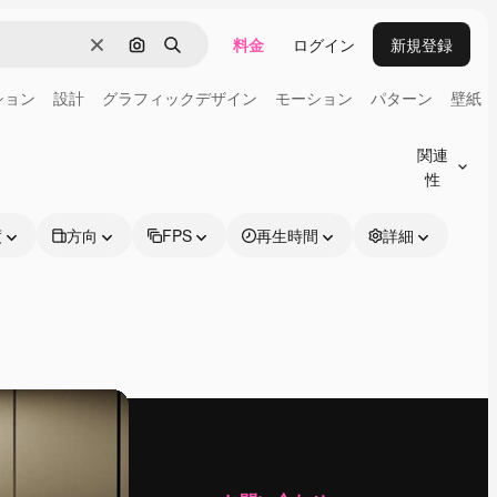
料金
ログイン
新規登録
消去
画像で検索
検索
ション
設計
グラフィックデザイン
モーション
パターン
壁紙
関連
性
度
方向
FPS
再生時間
詳細