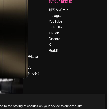
運営
お問い合わせ
料金
顧客サポート
会社概要
Instagram
Reviews
YouTube
採用情報
LinkedIn
検索トレンド
TikTok
ブログ
Discord
イベント
X
Slidesgo
Reddit
コンテンツを販売
する
プレスルーム
magnific.aiをお探し
ですか？
ee to the storing of cookies on your device to enhance site