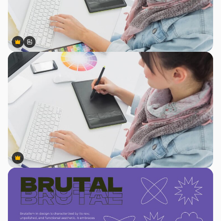
Premium
Premium
AIによって生成されました。
Premium
Premium