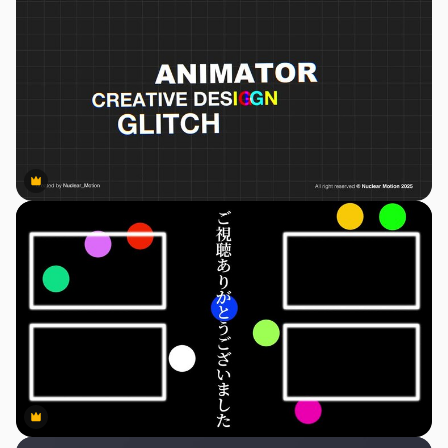
Premium
Premium
Premium
Premium