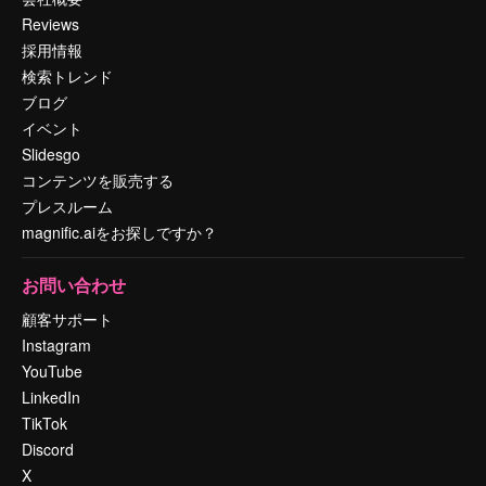
Reviews
採用情報
検索トレンド
ブログ
イベント
Slidesgo
コンテンツを販売する
プレスルーム
magnific.aiをお探しですか？
お問い合わせ
顧客サポート
Instagram
YouTube
LinkedIn
TikTok
Discord
X