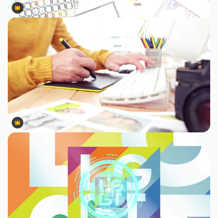
Premium
Premium
Premium
Premium