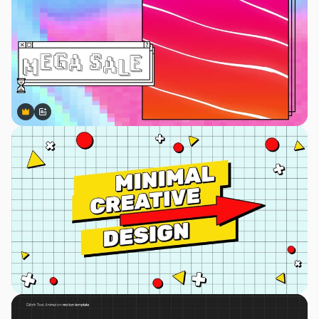
Premium
Premium
AIによって生成されました。