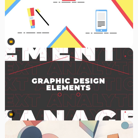
Premium
Premium
Premium
Premium