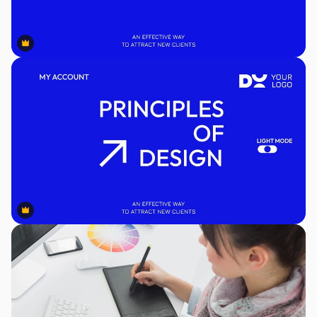
Premium
Premium
Premium
Premium