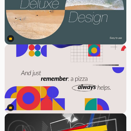
Premium
Premium
Premium
Premium