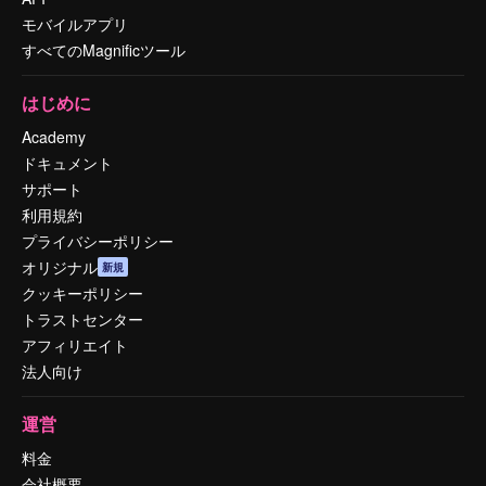
モバイルアプリ
すべてのMagnificツール
はじめに
Academy
ドキュメント
サポート
利用規約
プライバシーポリシー
オリジナル
新規
クッキーポリシー
トラストセンター
アフィリエイト
法人向け
運営
料金
会社概要