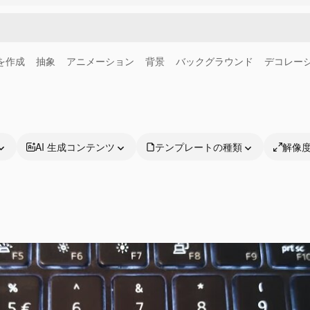
画を作成
抽象
アニメーション
背景
バックグラウンド
デコレー
AI 生成コンテンツ
テンプレートの種類
解像