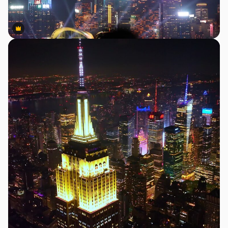
Premium
Premium