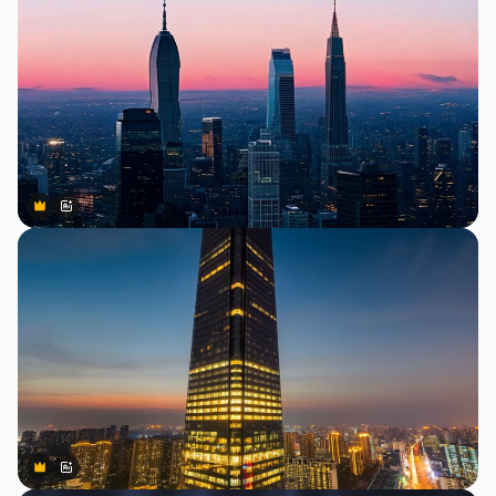
Premium
Premium
AIによって生成されました。
Premium
Premium
AIによって生成されました。