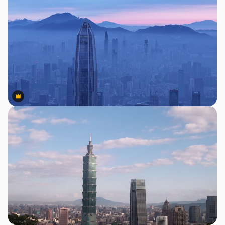
Premium
Premium