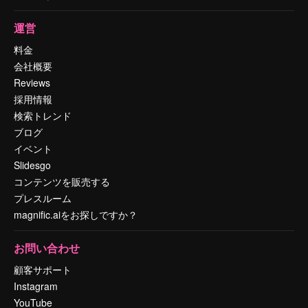
運営
料金
会社概要
Reviews
採用情報
検索トレンド
ブログ
イベント
Slidesgo
コンテンツを販売する
プレスルーム
magnific.aiをお探しですか？
お問い合わせ
顧客サポート
Instagram
YouTube