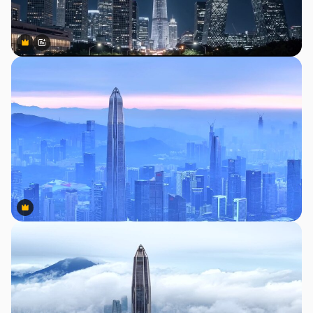
Premium
Premium
AIによって生成されました。
Premium
Premium