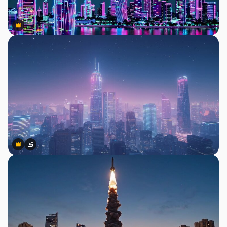
Premium
Premium
Premium
Premium
AIによって生成されました。