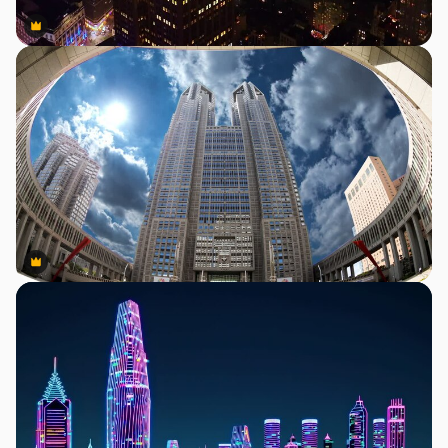
Premium
Premium
Premium
Premium