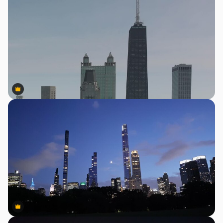
Premium
Premium
Premium
Premium