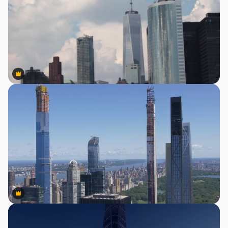
Premium
Premium
Premium
Premium