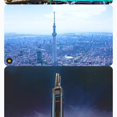
Premium
Premium
Premium
Premium