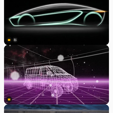
Premium
Premium
AIによって生成されました。
Premium
Premium