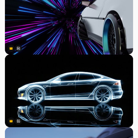
Premium
Premium
AIによって生成されました。
Premium
Premium
AIによって生成されました。