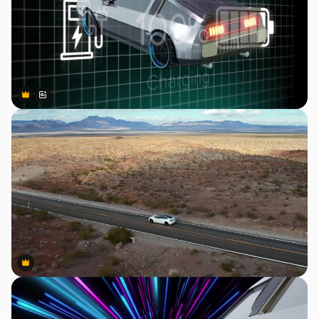
Premium
Premium
AIによって生成されました。
Premium
Premium