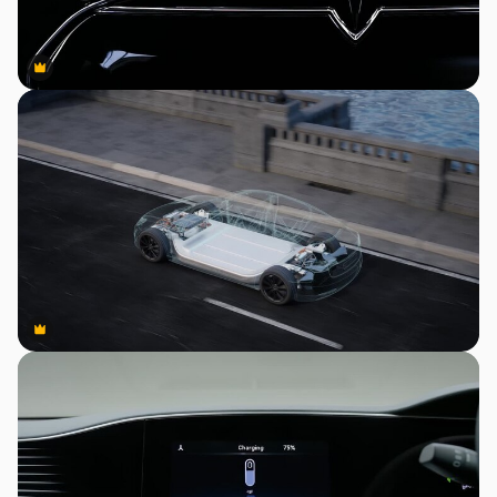
Premium
Premium
Premium
Premium