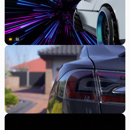
Premium
Premium
AIによって生成されました。