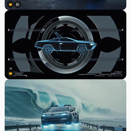
Premium
Premium
AIによって生成されました。
Premium
Premium