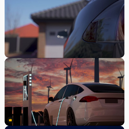
Premium
Premium