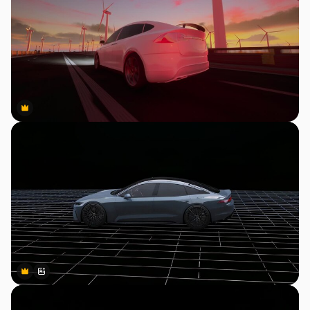
Premium
Premium
Premium
Premium
AIによって生成されました。