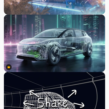
Premium
Premium