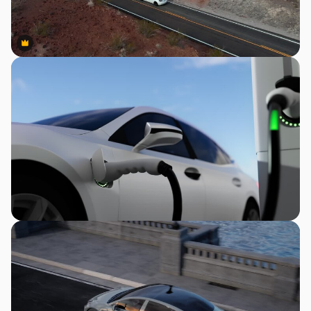
Premium
Premium