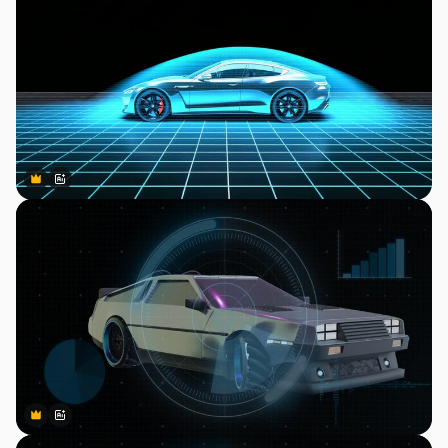
Premium
Premium
AIによって生成されました。
Premium
Premium
AIによって生成されました。