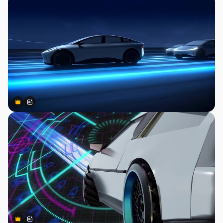
Premium
Premium
AIによって生成されました。
Premium
Premium
AIによって生成されました。